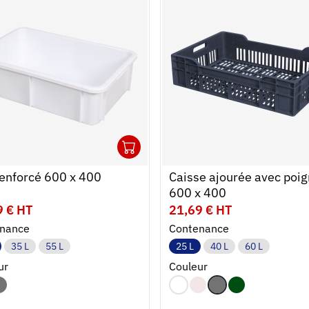
1
r au panier
r
Ouvrir
Ajouter au panier
Fermer
enforcé 600 x 400
Caisse ajourée avec poi
600 x 400
9 € HT
21,69 € HT
nance
Contenance
35 L
55 L
25 L
40 L
60 L
ur
Couleur