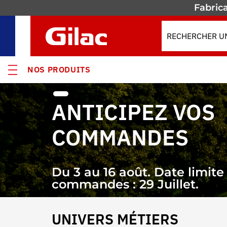
Fabrica
NOS PRODUITS
VEAUTÉS
ANTICIPEZ VOS
MOS
COMMANDES
s
ses
Du 3 au 16 août. Date limite
commandes : 29 Juillet.
enants & Fûts
UNIVERS MÉTIERS
res isothermes
Je passe commande