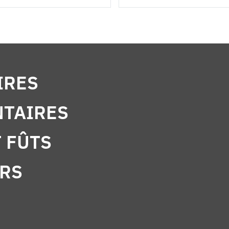
IRES
NTAIRES
 FÛTS
RS