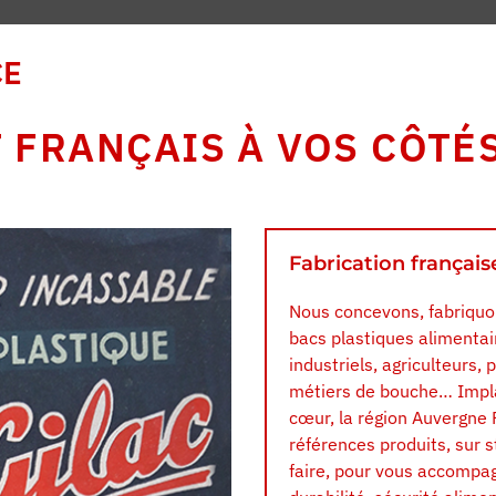
CE
 FRANÇAIS À VOS CÔTÉS
Fabrication français
Nous concevons, fabriquo
bacs plastiques alimentai
industriels, agriculteurs,
métiers de bouche… Impla
cœur, la région Auvergne
références produits, sur s
faire, pour vous accompag