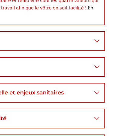
taire et réactivité sont les quatre valeurs qui
ravail afin que le vôtre en soit facilité !
En
lle et enjeux sanitaires
ité