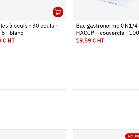
1
r au panier
r
Ouvrir
Ajouter au panier
Fermer
les à oeufs - 30 oeufs -
Bac gastronorme GN1/4
e 6 - blanc
HACCP + couvercle - 10
- 2,6 L - Lot de 2
9 € HT
19,59 € HT
NOUV