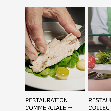
es rouleurs
elles
kage & Manutention
ercles
t matériel
ène
RESTAURATION
RESTAU
COMMERCIALE
COLLEC