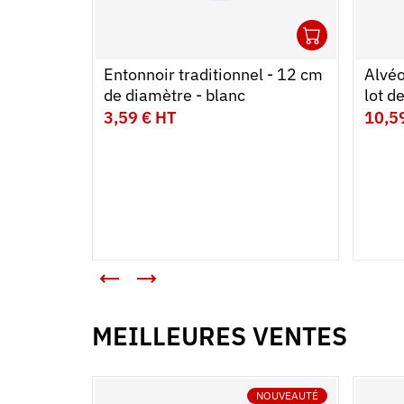
1
Ouvrir
Ajoute
Ferme
Entonnoir traditionnel - 12 cm
Alvéo
de diamètre - blanc
lot d
3,59 € HT
10,5
MEILLEURES VENTES
NOUVEAUTÉ