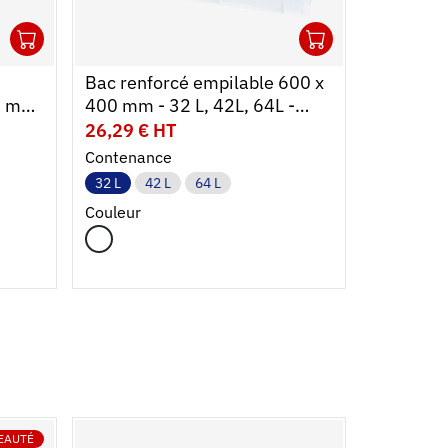
1
1
Ouvrir
Ajouter au panier
Fermer
Ouvrir
Ajouter au
Fermer
Bac renforcé empilable 600 x
Plateau 
0 mm
400 mm - 32 L, 42L, 64L -
200mm - 
blanc
26,29 € HT
25,49 € 
Contenance
Couleur
32 L
42 L
64 L
Couleur
EAUTÉ