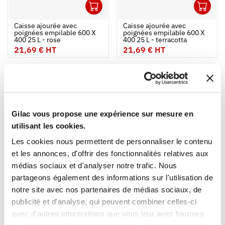
1
1
Ouvrir
Ajouter au panier
Fermer
Ouvrir
Caisse ajourée avec
Caisse ajourée avec
poignées empilable 600 X
poignées empilable 600 X
400 25 L - rose
400 25 L - terracotta
21,69 € HT
21,69 € HT
NOUVEAUTÉ
NOUVEAUTÉ
Gilac vous propose une expérience sur mesure en
utilisant les cookies.
Les cookies nous permettent de personnaliser le contenu
1
1
et les annonces, d'offrir des fonctionnalités relatives aux
Ouvrir
Ajouter au panier
Fermer
Ouvrir
médias sociaux et d'analyser notre trafic. Nous
Caisse ajourée avec
Caisse ajourée sans
partageons également des informations sur l'utilisation de
poignées empilable 600 X
poignée empilable 500 X
400 25 L - vert amande
300 20 L - rose
notre site avec nos partenaires de médias sociaux, de
21,69 € HT
18,89 € HT
publicité et d'analyse, qui peuvent combiner celles-ci
avec d'autres informations que vous leur avez fournies
NOUVEAUTÉ
NOUVEAUTÉ