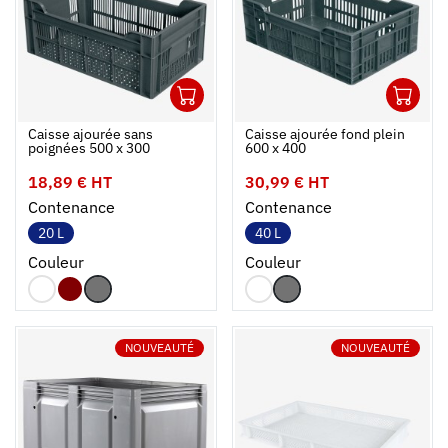
1
1
Ouvrir
Ajouter au panier
Fermer
Ouvrir
Caisse ajourée sans
Caisse ajourée fond plein
poignées 500 x 300
600 x 400
18,89 € HT
30,99 € HT
Contenance
Contenance
20 L
40 L
Couleur
Couleur
NOUVEAUTÉ
NOUVEAUTÉ