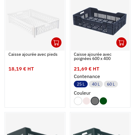
1
1
Ouvrir
Ajouter au panier
Fermer
Ouvrir
Caisse ajourée avec pieds
Caisse ajourée avec
poignées 600 x 400
18,19 € HT
21,69 € HT
Contenance
25 L
40 L
60 L
Couleur