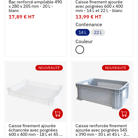
Bac renforcé empilable 490
Caisse finement ajourée
x 280 x 205 mm - 20 L -
avec poignées 600 x 400
blanc
mm - 14 L et 22 L - blanc
17,89 € HT
13,99 € HT
Contenance
14 L
22 L
Couleur
NOUVEAUTÉ
NOUVEAUTÉ
1
1
Ouvrir
Ajouter au panier
Fermer
Ouvrir
Caisse finement ajourée
Caisse renforcée finement
échancrée avec poignées
ajourée avec poignées 545
600 x 400 mm - 18 L et 45 L
x 390 mm - 30 L et 45 L - 2