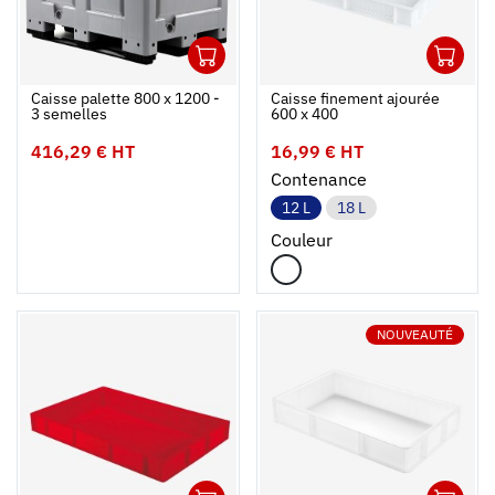
1
1
Ouvrir
Ajouter au panier
Fermer
Ouvrir
Caisse palette 800 x 1200 -
Caisse finement ajourée
3 semelles
600 x 400
416,29 € HT
16,99 € HT
Contenance
12 L
18 L
Couleur
NOUVEAUTÉ