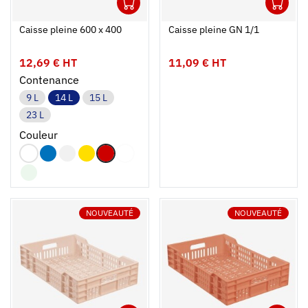
1
1
Ouvrir
Ajouter au panier
Fermer
Ouvrir
Caisse pleine 600 x 400
Caisse pleine GN 1/1
12,69 € HT
11,09 € HT
Contenance
9 L
14 L
15 L
23 L
Couleur
NOUVEAUTÉ
NOUVEAUTÉ