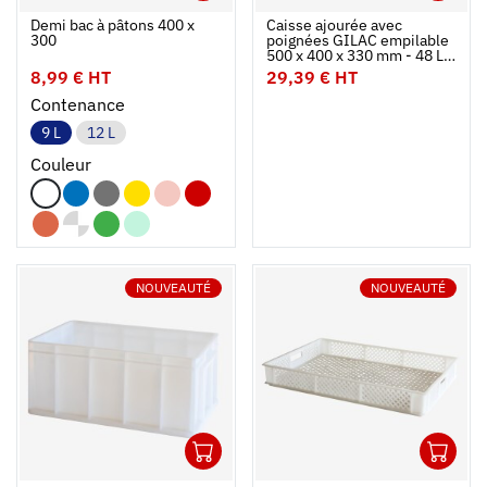
Ouvrir
Ajouter au panier
Fermer
Ouvrir
Demi bac à pâtons 400 x
Caisse ajourée avec
300
poignées GILAC empilable
500 x 400 x 330 mm - 48 L -
gris
8,99 € HT
29,39 € HT
Contenance
9 L
12 L
Couleur
NOUVEAUTÉ
NOUVEAUTÉ
1
1
Ouvrir
Ajouter au panier
Fermer
Ouvrir