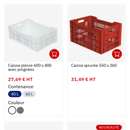
1
1
Ouvrir
Ajouter au panier
Fermer
Ouvrir
Caisse pleine 600 x 400
Caisse ajourée 550 x 360
avec poignées
27,69 € HT
31,49 € HT
Contenance
40 L
60 L
Couleur
NOUVEAUTÉ