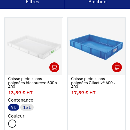
Filtres
Position
1
1
Ouvrir
Ajouter au panier
Fermer
Ouvrir
Caisse pleine sans
Caisse pleine sans
poignées biosourcée 600 x
poignées Gilactiv® 600 x
400
400
13,89 € HT
17,89 € HT
Contenance
9 L
15 L
Couleur