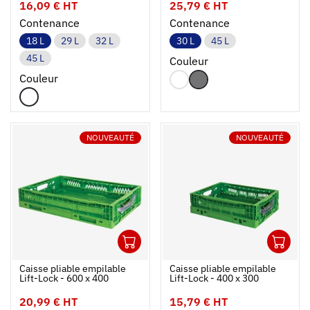
- blanc
couleurs
16,09 € HT
25,79 € HT
Contenance
Contenance
18 L
29 L
32 L
30 L
45 L
45 L
Couleur
Couleur
NOUVEAUTÉ
NOUVEAUTÉ
1
1
Ouvrir
Ajouter au panier
Fermer
Ouvrir
Caisse pliable empilable
Caisse pliable empilable
Lift-Lock - 600 x 400
Lift-Lock - 400 x 300
20,99 € HT
15,79 € HT