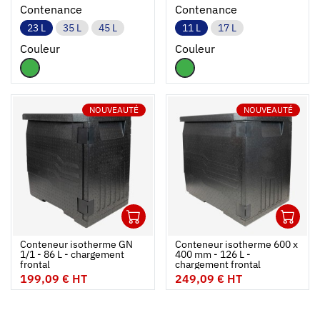
Contenance
Contenance
23 L
35 L
45 L
11 L
17 L
Couleur
Couleur
NOUVEAUTÉ
NOUVEAUTÉ
1
1
Ouvrir
Ajouter au panier
Fermer
Ouvrir
Conteneur isotherme GN
Conteneur isotherme 600 x
1/1 - 86 L - chargement
400 mm - 126 L -
frontal
chargement frontal
199,09 € HT
249,09 € HT