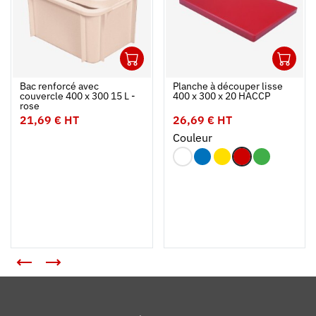
1
1
Ouvrir
Ajouter au panier
Fermer
Ouvrir
Bac renforcé avec
Planche à découper lisse
couvercle 400 x 300 15 L -
400 x 300 x 20 HACCP
rose
21,69 € HT
26,69 € HT
Couleur