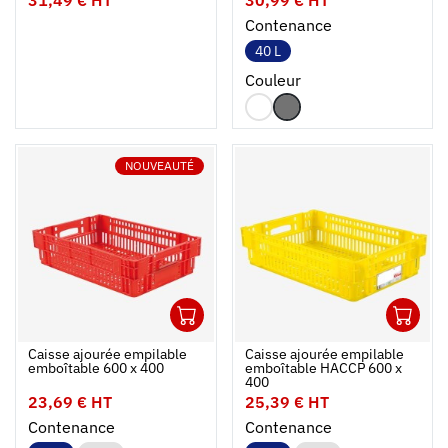
Contenance
40 L
Couleur
NOUVEAUTÉ
1
1
Ouvrir
Ajouter au panier
Fermer
Ouvrir
Caisse ajourée empilable
Caisse ajourée empilable
emboîtable 600 x 400
emboîtable HACCP 600 x
400
23,69 € HT
25,39 € HT
Contenance
Contenance