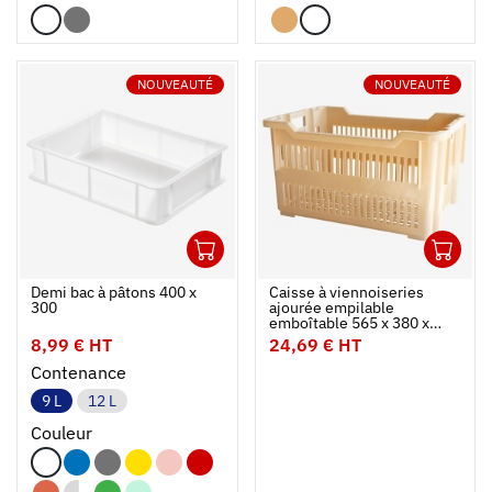
NOUVEAUTÉ
NOUVEAUTÉ
1
1
Ouvrir
Ajouter au panier
Fermer
Ouvrir
Demi bac à pâtons 400 x
Caisse à viennoiseries
300
ajourée empilable
emboîtable 565 x 380 x
320 mm - 43 L - beige
8,99 € HT
24,69 € HT
Contenance
9 L
12 L
Couleur