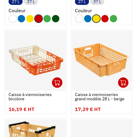
27 L
37 L
27 L
37 L
Couleur
Couleur
1
1
Ouvrir
Ajouter au panier
Fermer
Ouvrir
Caisse à viennoiseries
Caisse à viennoiseries
bicolore
grand modèle 28 L - beige
16,19 € HT
17,29 € HT