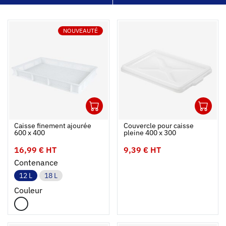
NOUVEAUTÉ
1
1
Ouvrir
Ajouter au panier
Fermer
Ouvrir
Caisse finement ajourée
Couvercle pour caisse
600 x 400
pleine 400 x 300
16,99 € HT
9,39 € HT
Contenance
12 L
18 L
Couleur