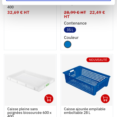
emboîtable bicolore 600 x
- empilable sur barres
400
32,69 € HT
28,99 € HT
22,49 €
HT
Contenance
35 L
Couleur
NOUVEAUTÉ
1
1
Ouvrir
Ajouter au panier
Fermer
Ouvrir
Caisse pleine sans
Caisse ajourée empilable
poignées biosourcée 600 x
emboîtable 28 L
400