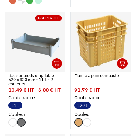
NOUVEAUTÉ
1
1
Ouvrir
Ajouter au panier
Fermer
Ouvrir
Bac sur pieds empilable
Manne à pain compacte
520 x 320 mm - 11 L - 2
couleurs
10,49 € HT
6,00 € HT
91,79 € HT
Contenance
Contenance
11 L
120 L
Couleur
Couleur