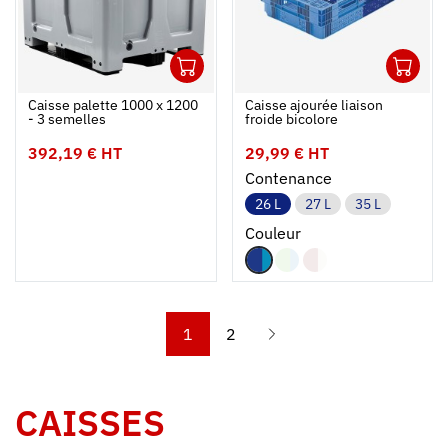
1
1
Ouvrir
Ajouter au panier
Fermer
Ouvrir
Caisse palette 1000 x 1200
Caisse ajourée liaison
- 3 semelles
froide bicolore
392,19 € HT
29,99 € HT
Contenance
26 L
27 L
35 L
Couleur
1
2
CAISSES