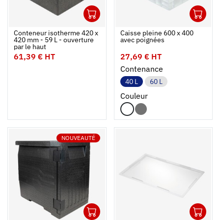
1
1
Ouvrir
Ajouter au panier
Fermer
Ouvrir
Conteneur isotherme 420 x
Caisse pleine 600 x 400
420 mm - 59 L - ouverture
avec poignées
par le haut
61,39 € HT
27,69 € HT
Contenance
40 L
60 L
Couleur
NOUVEAUTÉ
1
1