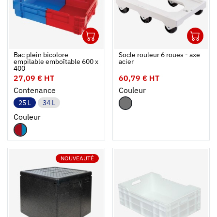
1
1
Ouvrir
Ajouter au panier
Fermer
Ouvrir
Bac plein bicolore
Socle rouleur 6 roues - axe
empilable emboîtable 600 x
acier
400
27,09 € HT
60,79 € HT
Contenance
Couleur
25 L
34 L
Couleur
NOUVEAUTÉ