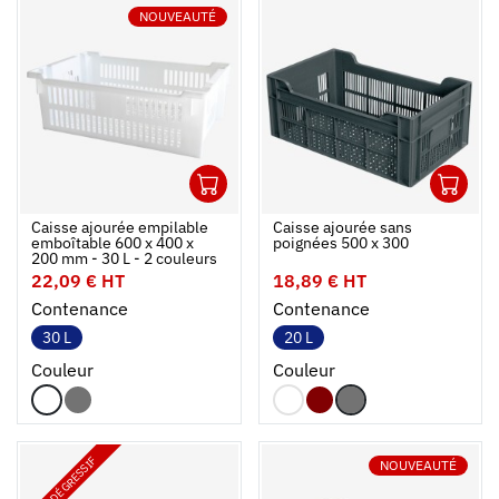
NOUVEAUTÉ
1
1
Ouvrir
Ajouter au panier
Fermer
Ouvrir
Caisse ajourée empilable
Caisse ajourée sans
emboîtable 600 x 400 x
poignées 500 x 300
200 mm - 30 L - 2 couleurs
22,09 € HT
18,89 € HT
Contenance
Contenance
30 L
20 L
Couleur
Couleur
PRIX DÉGRESSIF
NOUVEAUTÉ