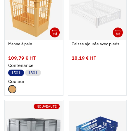
1
1
Ouvrir
Ajouter au panier
Fermer
Ouvrir
Manne à pain
Caisse ajourée avec pieds
109,79 € HT
18,19 € HT
Contenance
150 L
180 L
Couleur
NOUVEAUTÉ