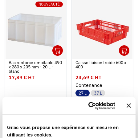
NOUVEAUTÉ
1
1
Ouvrir
Ajouter au panier
Fermer
Ouvrir
Bac renforcé empilable 490
Caisse liaison froide 600 x
x 280 x 205 mm - 20 L -
400
blanc
17,89 € HT
23,69 € HT
Contenance
27 L
37 L
Couleur
Gilac vous propose une expérience sur mesure en
NOUVEAUTÉ
utilisant les cookies.