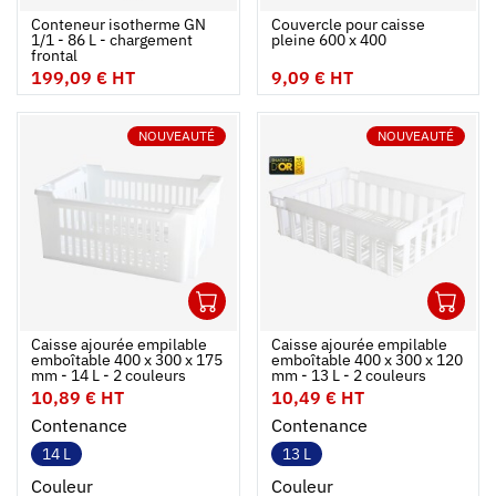
Ouvrir
Ajouter au panier
Fermer
Ouvrir
Conteneur isotherme GN
Couvercle pour caisse
1/1 - 86 L - chargement
pleine 600 x 400
frontal
199,09 € HT
9,09 € HT
NOUVEAUTÉ
NOUVEAUTÉ
1
1
Ouvrir
Ajouter au panier
Fermer
Ouvrir
Caisse ajourée empilable
Caisse ajourée empilable
emboîtable 400 x 300 x 175
emboîtable 400 x 300 x 120
mm - 14 L - 2 couleurs
mm - 13 L - 2 couleurs
10,89 € HT
10,49 € HT
Contenance
Contenance
14 L
13 L
Couleur
Couleur