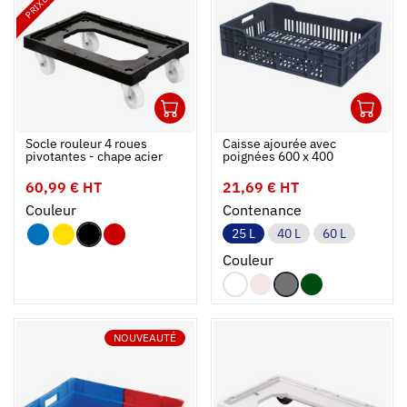
1
1
Ouvrir
Ajouter au panier
Fermer
Ouvrir
Socle rouleur 4 roues
Caisse ajourée avec
pivotantes - chape acier
poignées 600 x 400
60,99 € HT
21,69 € HT
Couleur
Contenance
25 L
40 L
60 L
Couleur
NOUVEAUTÉ