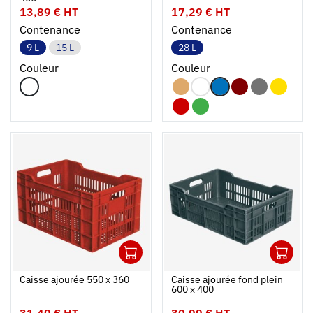
13,89 € HT
17,29 € HT
Contenance
Contenance
9 L
15 L
28 L
Couleur
Couleur
1
1
Ouvrir
Ajouter au panier
Fermer
Ouvrir
Caisse ajourée 550 x 360
Caisse ajourée fond plein
600 x 400
31,49 € HT
30,99 € HT