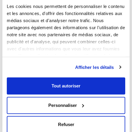
Les cookies nous permettent de personnaliser le contenu
et les annonces, d'offrir des fonctionnalités relatives aux
médias sociaux et d'analyser notre trafic. Nous
partageons également des informations sur l'utilisation de
1
1
notre site avec nos partenaires de médias sociaux, de
publicité et d'analyse, qui peuvent combiner celles-ci
Ouvrir
Ajouter au panier
Fermer
Ouvrir
Caisse palette 800 x 1200 -
Caisse légère empilable
avec d'autres informations que vous leur avez fournies
3 semelles
emboîtable 600 x 400
ou qu'ils ont collectées lors de votre utilisation de leurs
416,29 € HT
16,19 € HT
services.
Afficher les détails
NOUVEAUTÉ
Tout autoriser
Personnaliser
1
1
Refuser
Ouvrir
Ajouter au panier
Fermer
Ouvrir
Caisse ajourée empilable
Caisse ajourée emboîtable