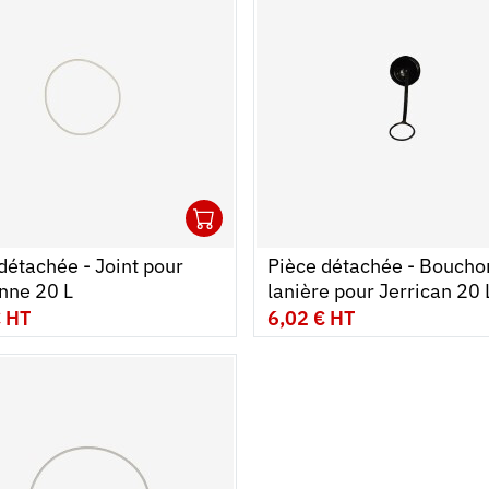
1
 au panier
r
Ouvrir
Ajouter au panier
Fermer
détachée - Joint pour
Pièce détachée - Boucho
nne 20 L
lanière pour Jerrican 20 
€ HT
6,02 € HT