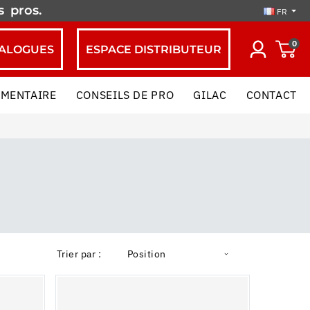
es
pros.
FR
0
ALOGUES
ESPACE DISTRIBUTEUR
IMENTAIRE
CONSEILS DE PRO
GILAC
CONTACT
Trier par :
Position