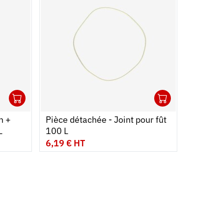
1
1
Ouvrir
Ajouter au panier
Fermer
Ouvrir
Ajouter 
Fermer
n +
Pièce détachée - Joint pour fût
L
100 L
6,19 € HT