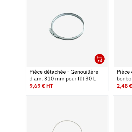
es rouleurs
elles
kage & Manutention
ercles
1
t matériel
Ouvrir
Ajouter
Ferme
Pièce détachée - Genouillère
Pièce 
ène
diam. 310 mm pour fût 30 L
bonbo
9,69 € HT
2,48 