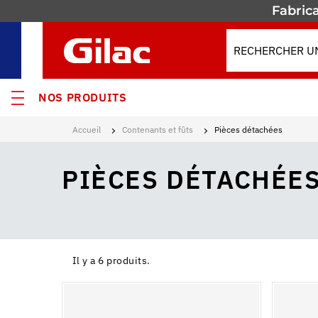
Fabrica
NOS PRODUITS
Accueil
Contenants et fûts
Pièces détachées
VEAUTÉS
PIÈCES DÉTACHÉE
MOS
s
ses
Il y a 6 produits.
enants & Fûts
res isothermes