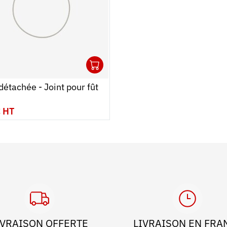
1
 au panier
r
Ouvrir
Ajouter au panier
Fermer
détachée - Joint pour fût
€ HT
IVRAISON OFFERTE
LIVRAISON EN FRA