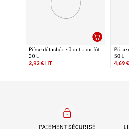
1
Ouvrir
Ajouter
Ferme
Pièce détachée - Joint pour fût
Pièce 
30 L
50 L
2,92 € HT
4,69 
PAIEMENT SÉCURISÉ
L