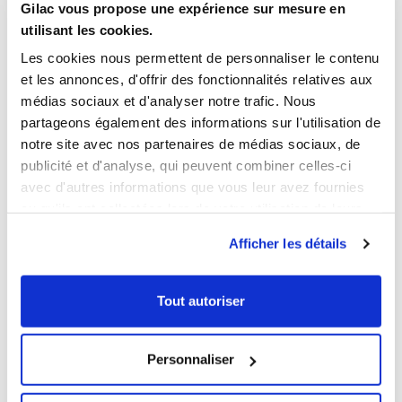
158,59 € HT
368,59 € HT
Gilac vous propose une expérience sur mesure en
utilisant les cookies.
NOUVEAUTÉ
Les cookies nous permettent de personnaliser le contenu
et les annonces, d'offrir des fonctionnalités relatives aux
médias sociaux et d'analyser notre trafic. Nous
partageons également des informations sur l'utilisation de
notre site avec nos partenaires de médias sociaux, de
publicité et d'analyse, qui peuvent combiner celles-ci
1
1
avec d'autres informations que vous leur avez fournies
Ouvrir
Ajouter au panier
Fermer
Ouvrir
ou qu'ils ont collectées lors de votre utilisation de leurs
Palette hygiène 80 x 120
Palette de rétention
services.
Afficher les détails
279,29 € HT
222,29 € HT
Contenance
Tout autoriser
70 L
150 L
Couleur
Personnaliser