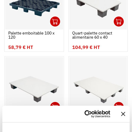
1
1
Ouvrir
Ajouter au panier
Fermer
Ouvrir
Palette emboitable 100 x
Quart-palette contact
120
alimentaire 60 x 40
58,79 € HT
104,99 € HT
1
1
Ouvrir
Ajouter au panier
Fermer
Ouvrir
Demi-palette contact
Palette contact alimentaire
alimentaire 60 x 80
80 x 120