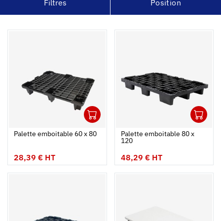
Filtres
Position
1
1
Ouvrir
Ajouter au panier
Fermer
Ouvrir
Palette emboitable 60 x 80
Palette emboitable 80 x
120
28,39 € HT
48,29 € HT