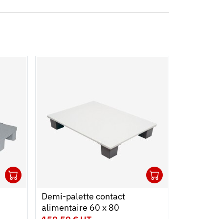
1
1
Ouvrir
Ajouter au panier
Fermer
Ouvrir
Ajouter au
Fermer
Demi-palette contact
alimentaire 60 x 80