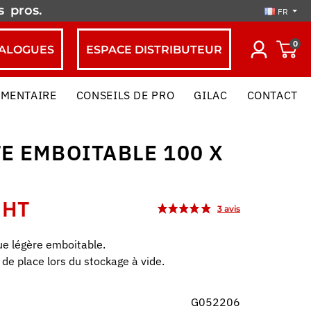
es
pros.
FR
0
ALOGUES
ESPACE DISTRIBUTEUR
IMENTAIRE
CONSEILS DE PRO
GILAC
CONTACT
E EMBOITABLE 100 X
 HT
ue légère emboitable.
de place lors du stockage à vide.
G052206