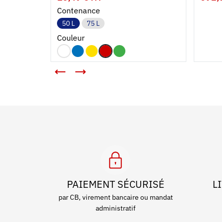
Contenance
50 L
75 L
Couleur
PAIEMENT SÉCURISÉ
L
par CB, virement bancaire ou mandat
administratif