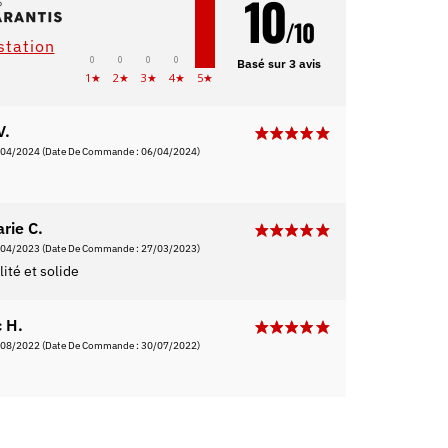
10
/10
estation
0
0
0
0
Basé sur 3 avis
1★
2★
3★
4★
5★
V.
/04/2024
(Date De Commande : 06/04/2024)
rie C.
/04/2023
(Date De Commande : 27/03/2023)
ité et solide
c H.
/08/2022
(Date De Commande : 30/07/2022)