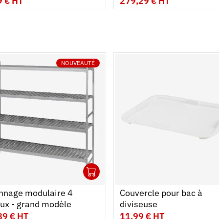
9 € HT
279,29 € HT
NOUVEAUTÉ
1
r au panier
r
Ouvrir
Ajouter au panier
Fermer
nnage modulaire 4
Couvercle pour bac à
ux - grand modèle
diviseuse
89 € HT
11,99 € HT