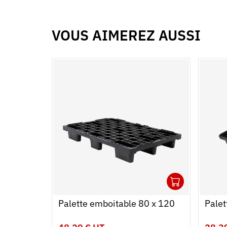
VOUS AIMEREZ AUSSI
1
Ouvrir
Ajoute
Ferme
Palette emboitable 80 x 120
Palet