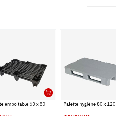
1
r au panier
r
Ouvrir
Ajouter au panier
Fermer
te emboitable 60 x 80
Palette hygiène 80 x 120