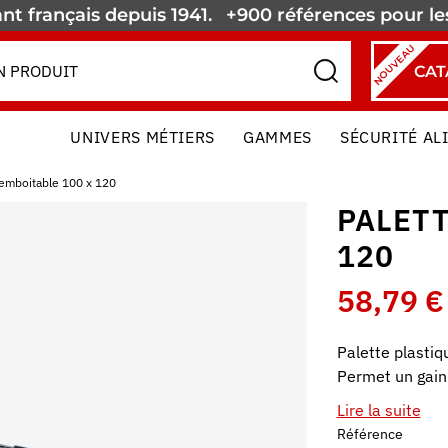
nt français depuis 1941.
+900 références pour l
NOUVEAU
CAT
UNIVERS MÉTIERS
GAMMES
SÉCURITÉ AL
 emboitable 100 x 120
PALETT
120
58,79 €
Palette plastiq
Permet un gain 
Lire la suite
Référence