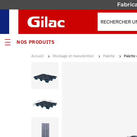
Fabrica
NOS PRODUITS
Accueil
Stockage et manutention
Palette
Palette
VEAUTÉS
MOS
s
ses
enants & Fûts
res isothermes