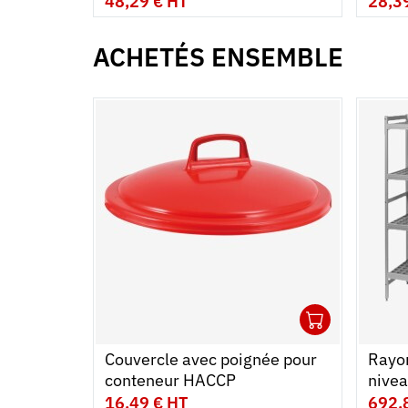
48,29 € HT
28,3
ACHETÉS ENSEMBLE
1
Ouvrir
Ajoute
Ferme
Couvercle avec poignée pour
Rayo
conteneur HACCP
nivea
16,49 € HT
692,