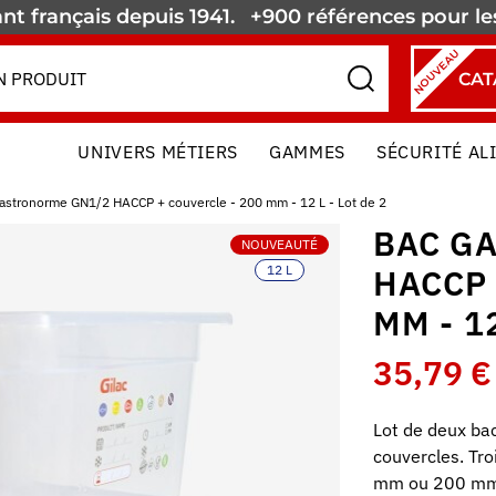
nt français depuis 1941.
+900 références pour l
NOUVEAU
CAT
UNIVERS MÉTIERS
GAMMES
SÉCURITÉ AL
astronorme GN1/2 HACCP + couvercle - 200 mm - 12 L - Lot de 2
BAC G
NOUVEAUTÉ
12 L
HACCP 
MM - 12
35,79 €
Lot de deux ba
couvercles. Tro
mm ou 200 mm