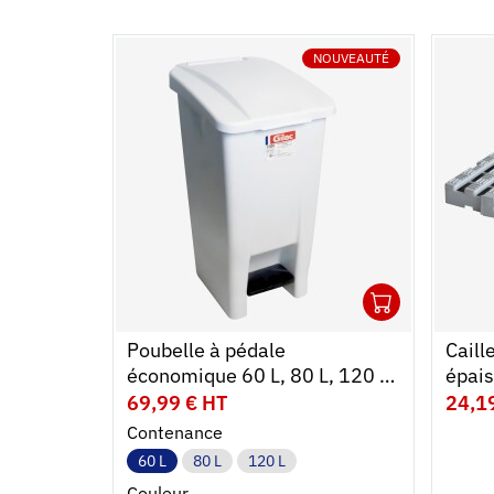
NOUVEAUTÉ
1
Ouvrir
Ajoute
Ferme
Poubelle à pédale
Caill
économique 60 L, 80 L, 120 L
épais
- avec roues - 5 couleurs
69,99 € HT
24,1
Contenance
60 L
80 L
120 L
Couleur