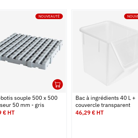
NOUVEAUTÉ
NOUV
1
r au panier
r
Ouvrir
Ajouter au panier
Fermer
ebotis souple 500 x 500
Bac à ingrédients 40 L +
seur 50 mm - gris
couvercle transparent
9 € HT
46,29 € HT