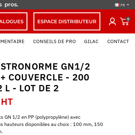
es
pros.
FR
0
ALOGUES
ESPACE DISTRIBUTEUR
IMENTAIRE
CONSEILS DE PRO
GILAC
CONTACT
ASTRONORME GN1/2
+ COUVERCLE - 200
 L - LOT DE 2
 HT
cs GN 1/2 en PP (polypropylène) avec
is hauteurs disponibles au choix : 100 mm, 150
.