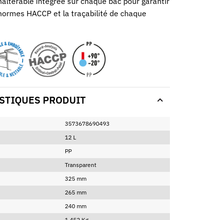
naltérable intégrée sur chaque bac pour garantir
 normes HACCP et la traçabilité de chaque
STIQUES PRODUIT
3573678690493
12 L
PP
Transparent
325 mm
265 mm
240 mm
1,452 Kg