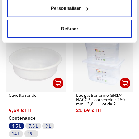
Personnaliser
ACHETÉS ENSEMBLE
Refuser
NOUVEAUTÉ
1
1
Ouvrir
Ajouter au panier
Fermer
Ouvrir
Cuvette ronde
Bac gastronorme GN1/4
HACCP + couvercle - 150
mm - 3,8 L - Lot de 2
9,59 € HT
21,69 € HT
Contenance
4,5 L
7,5 L
9 L
14 L
19 L