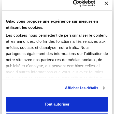
Gilac vous propose une expérience sur mesure en
CARACTÉRISTIQUES PRODUIT
utilisant les cookies.
Les cookies nous permettent de personnaliser le contenu
Code EAN
3573678694989
et les annonces, d'offrir des fonctionnalités relatives aux
Couleur
Blanc
médias sociaux et d'analyser notre trafic. Nous
Longueur
0,1 mm
partageons également des informations sur l'utilisation de
Poids net
0,09 Kg
notre site avec nos partenaires de médias sociaux, de
publicité et d'analyse, qui peuvent combiner celles-ci
INFORMATIONS LOGISTIQUES
avec d'autres informations que vous leur avez fournies
ou qu'ils ont collectées lors de votre utilisation de leurs
FICHE ET CERTIFICAT TELECHARGEABLES
services.
Afficher les détails
FICHE TECHNIQUE
Tout autoriser
GUIDE HYGIÈNE