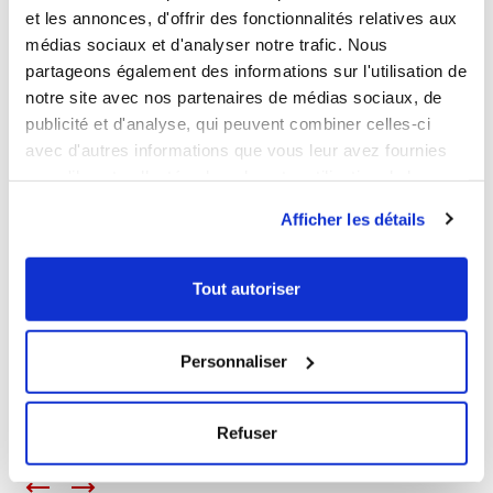
et les annonces, d'offrir des fonctionnalités relatives aux
médias sociaux et d'analyser notre trafic. Nous
NOUVEAUTÉ
partageons également des informations sur l'utilisation de
notre site avec nos partenaires de médias sociaux, de
publicité et d'analyse, qui peuvent combiner celles-ci
avec d'autres informations que vous leur avez fournies
ou qu'ils ont collectées lors de votre utilisation de leurs
services.
1
1
Afficher les détails
Ouvrir
Ajouter au panier
Fermer
Ouvrir
Caisse ajourée fond plein
Caisse ajourée avec
600 x 400
poignées 600 x 400
Tout autoriser
30,99 € HT
21,69 € HT
Contenance
Contenance
Personnaliser
40 L
25 L
40 L
60 L
Couleur
Couleur
Refuser
<