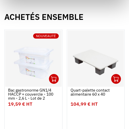
>
ACHETÉS ENSEMBLE
NOUVEAUTÉ
1
1
Ouvrir
Ajouter au panier
Fermer
Ouvrir
Bac gastronorme GN1/4
Quart-palette contact
HACCP + couvercle - 100
alimentaire 60 x 40
mm - 2,6 L - Lot de 2
19,59 € HT
104,99 € HT