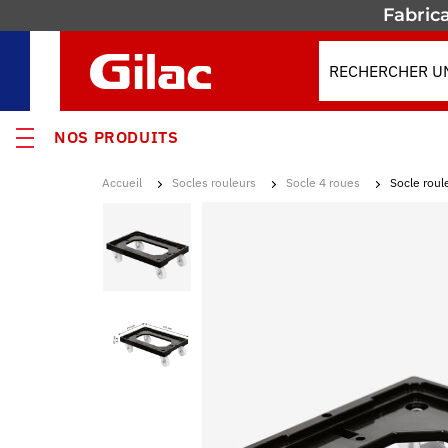
Fabrica
NOS PRODUITS
Accueil
Socles rouleurs
Socle 4 roues
Socle roul
VEAUTÉS
MOS
s
ses
enants & Fûts
res isothermes