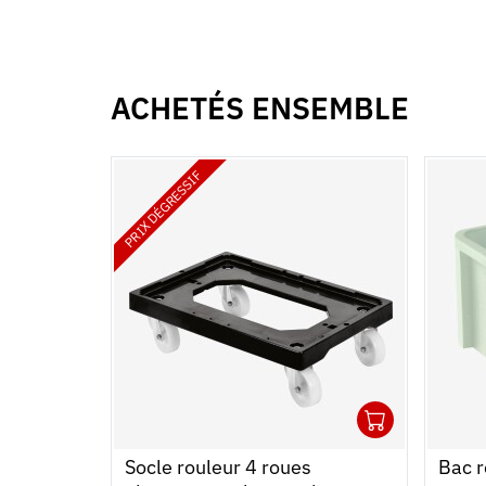
ACHETÉS ENSEMBLE
PRIX DÉGRESSIF
1
Ouvrir
Ajoute
Ferme
Socle rouleur 4 roues
Bac r