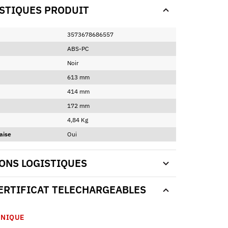
STIQUES PRODUIT
3573678686557
ABS-PC
Noir
613 mm
414 mm
172 mm
4,84 Kg
aise
Oui
ONS LOGISTIQUES
CERTIFICAT TELECHARGEABLES
HNIQUE