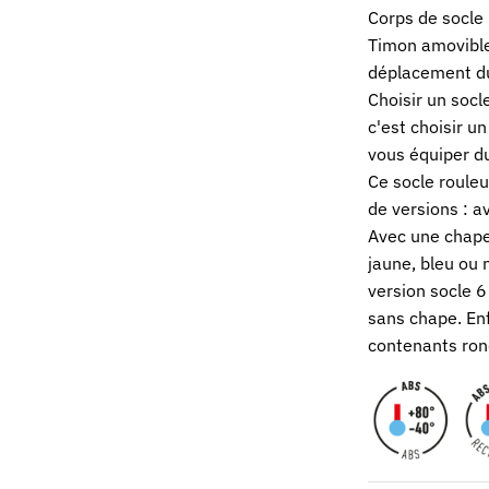
Corps de socle
Timon amovible 
déplacement du 
Choisir un socl
c'est choisir u
vous équiper d
Ce socle roule
de versions : a
Avec une chape 
jaune, bleu ou 
version socle 6
sans chape. Enf
contenants ron