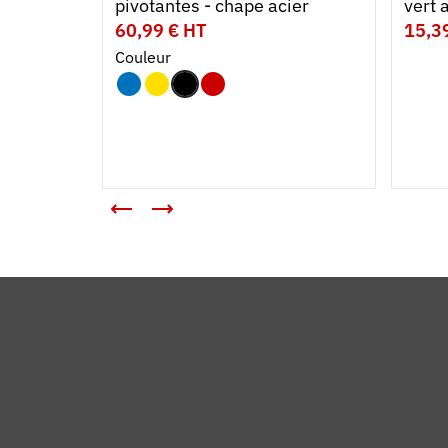
pivotantes - chape acier
vert
60,99 € HT
15,3
Couleur