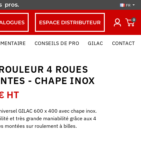
es
pros.
FR
0
ALOGUES
ESPACE DISTRIBUTEUR
IMENTAIRE
CONSEILS DE PRO
GILAC
CONTACT
 ROULEUR 4 ROUES
NTES - CHAPE INOX
€ HT
universel GILAC 600 x 400 avec chape inox.
ilité et très grande maniabilité grâce aux 4
es montées sur roulement à billes.