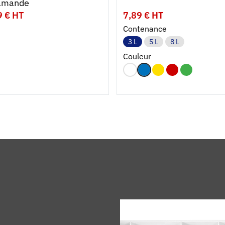
 amande
9 € HT
7,89 € HT
Contenance
3 L
5 L
8 L
Couleur