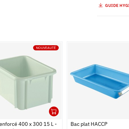
GUIDE HYG
NOUVEAUTÉ
1
r au panier
r
Ouvrir
Ajouter au panier
Fermer
enforcé 400 x 300 15 L -
Bac plat HACCP