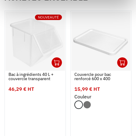
NOUVEAUTÉ
1
1
Ouvrir
Ajouter au panier
Fermer
Ouvrir
Bac à ingrédients 40 L +
Couvercle pour bac
couvercle transparent
renforcé 600 x 400
46,29 € HT
15,99 € HT
Couleur