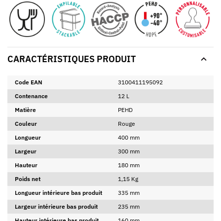
CARACTÉRISTIQUES PRODUIT
Code EAN
3100411195092
Contenance
12 L
Matière
PEHD
Couleur
Rouge
Longueur
400 mm
Largeur
300 mm
Hauteur
180 mm
Poids net
1,15 Kg
Longueur intérieure bas produit
335 mm
Largeur intérieure bas produit
235 mm
Hauteur intérieure bas produit
160 mm