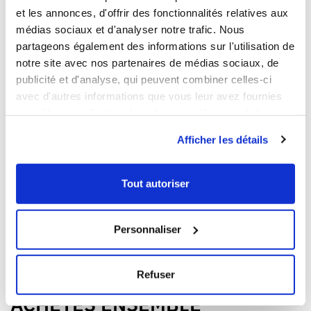
et les annonces, d'offrir des fonctionnalités relatives aux
médias sociaux et d'analyser notre trafic. Nous
partageons également des informations sur l'utilisation de
notre site avec nos partenaires de médias sociaux, de
publicité et d'analyse, qui peuvent combiner celles-ci
1
1
avec d'autres informations que vous leur avez fournies
ou qu'ils ont collectées lors de votre utilisation de leurs
Ouvrir
Ajouter au panier
Fermer
Ouvrir
Bac renforcé 400 x 300
Bac renforcé Gilactiv 400 x
services.
300 + couvercle
Afficher les détails
13,99 € HT
45,49 € HT
Contenance
Contenance
Tout autoriser
12 L
15 L
15 L
Couleur
Couleur
Personnaliser
<
>
Refuser
ACHETÉS ENSEMBLE