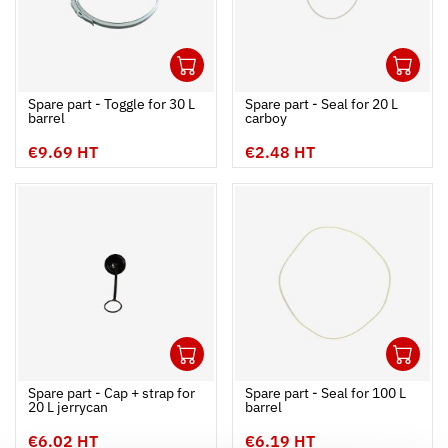
1
1
Ouvrir
Add to cart
Fermer
Ouvrir
Spare part - Toggle for 30 L
Spare part - Seal for 20 L
barrel
carboy
€9.69 HT
€2.48 HT
1
1
Ouvrir
Add to cart
Fermer
Ouvrir
Spare part - Cap + strap for
Spare part - Seal for 100 L
20 L jerrycan
barrel
€6.02 HT
€6.19 HT