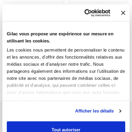
Gilac vous propose une expérience sur mesure en
utilisant les cookies.
Les cookies nous permettent de personnaliser le contenu
1
1
et les annonces, d'offrir des fonctionnalités relatives aux
médias sociaux et d'analyser notre trafic. Nous
Ouvrir
Add to cart
Fermer
Ouvrir
Spare part - Seal for 30 L
Spare part - Seal for 50 L
partageons également des informations sur l'utilisation de
barrel
barrel
notre site avec nos partenaires de médias sociaux, de
€2.92 HT
€4.69 HT
publicité et d'analyse, qui peuvent combiner celles-ci
avec d'autres informations que vous leur avez fournies
ou qu'ils ont collectées lors de votre utilisation de leurs
services.
Afficher les détails
Tout autoriser