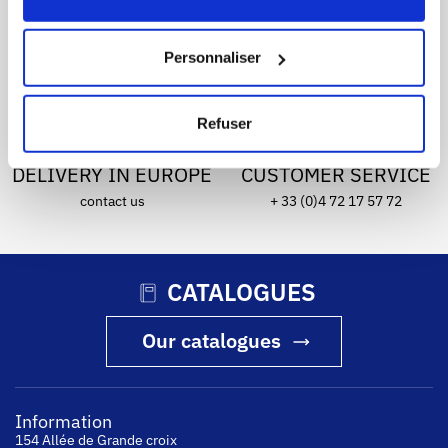
SECURE PAYMENT
FREE DELIVERY
by bank card, bank transfer or
from 200€ of purchase
Personnaliser
administrative payment order
Refuser
DELIVERY IN EUROPE
CUSTOMER SERVICE
contact us
+ 33 (0)4 72 17 57 72
CATALOGUES
Our catalogues
Information
154 Allée de Grande croix