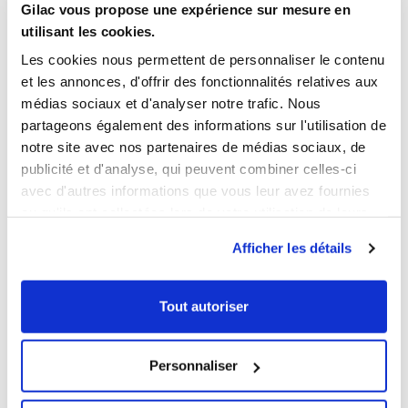
Gilac vous propose une expérience sur mesure en
utilisant les cookies.
Les cookies nous permettent de personnaliser le contenu
et les annonces, d'offrir des fonctionnalités relatives aux
médias sociaux et d'analyser notre trafic. Nous
1
1
partageons également des informations sur l'utilisation de
Ouvrir
Add to cart
Fermer
Ouvrir
notre site avec nos partenaires de médias sociaux, de
Food specimen containers
ZIP bags for flat control tray
+ lid - pack of 7
- pack of 1000
publicité et d'analyse, qui peuvent combiner celles-ci
€76.99 HT
€137.69 HT
avec d'autres informations que vous leur avez fournies
ou qu'ils ont collectées lors de votre utilisation de leurs
Capacity
services.
3 L
8 L
Afficher les détails
Colour
Tout autoriser
NEW
NEW
Personnaliser