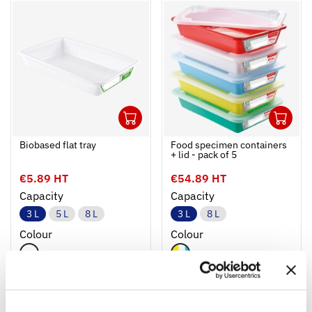
1
1
Ouvrir
Add to cart
Fermer
Ouvrir
Biobased flat tray
Food specimen containers
+ lid - pack of 5
€5.89 HT
€54.89 HT
Capacity
Capacity
3 L
5 L
8 L
3 L
8 L
Colour
Colour