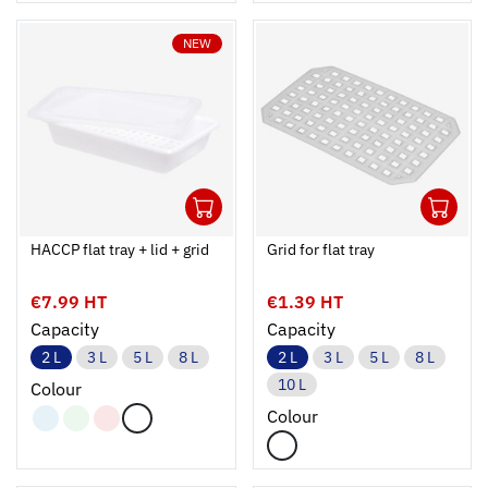
NEW
1
1
Ouvrir
Add to cart
Fermer
Ouvrir
HACCP flat tray + lid + grid
Grid for flat tray
€7.99 HT
€1.39 HT
Capacity
Capacity
2 L
3 L
5 L
8 L
2 L
3 L
5 L
8 L
10 L
Colour
Colour