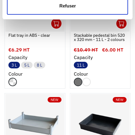
Refuser
1
1
Ouvrir
Add to cart
Fermer
Ouvrir
Flat tray in ABS - clear
Stackable pedestal bin 520
x 320 mm - 11 L - 2 colours
€6.29 HT
€10.49 HT
€6.00 HT
Capacity
Capacity
3 L
5 L
8 L
11 L
Colour
Colour
NEW
NEW