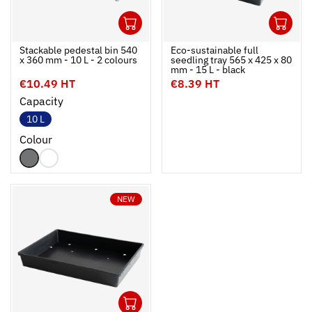
1
1
Ouvrir
Add to cart
Fermer
Ouvrir
Stackable pedestal bin 540
Eco-sustainable full
x 360 mm - 10 L - 2 colours
seedling tray 565 x 425 x 80
mm - 15 L - black
€10.49 HT
€8.39 HT
Capacity
10 L
Colour
NEW
1