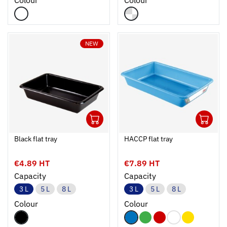
NEW
1
1
Ouvrir
Add to cart
Fermer
Ouvrir
Black flat tray
HACCP flat tray
€4.89 HT
€7.89 HT
Capacity
Capacity
3 L
5 L
8 L
3 L
5 L
8 L
Colour
Colour