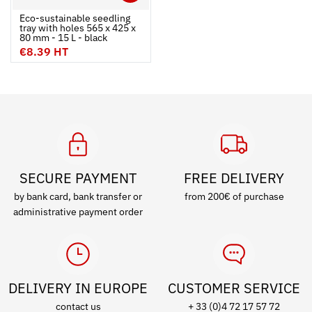
Ouvrir
Add to cart
Fermer
Eco-sustainable seedling
tray with holes 565 x 425 x
80 mm - 15 L - black
€8.39 HT
SECURE PAYMENT
FREE DELIVERY
by bank card, bank transfer or
from 200€ of purchase
administrative payment order
DELIVERY IN EUROPE
CUSTOMER SERVICE
contact us
+ 33 (0)4 72 17 57 72