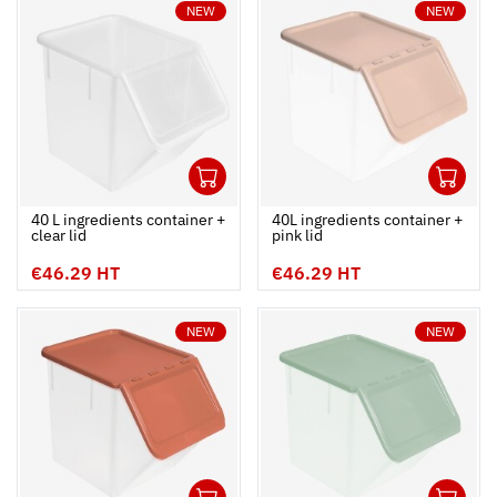
NEW
NEW
1
1
Ouvrir
Add to cart
Fermer
Ouvrir
40 L ingredients container +
40L ingredients container +
clear lid
pink lid
€46.29 HT
€46.29 HT
NEW
NEW
1
1