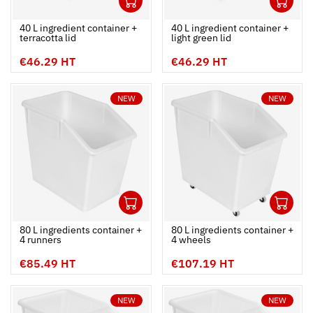
Ouvrir
Add to cart
Fermer
Ouvrir
40 L ingredient container +
40 L ingredient container +
terracotta lid
light green lid
€46.29 HT
€46.29 HT
NEW
NEW
1
1
Ouvrir
Add to cart
Fermer
Ouvrir
80 L ingredients container +
80 L ingredients container +
4 runners
4 wheels
€85.49 HT
€107.19 HT
NEW
NEW