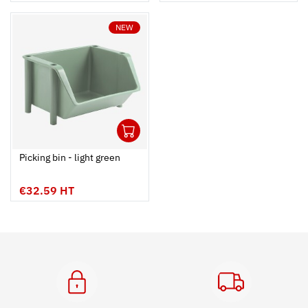
NEW
1
Ouvrir
Add to cart
Fermer
Picking bin - light green
€32.59 HT