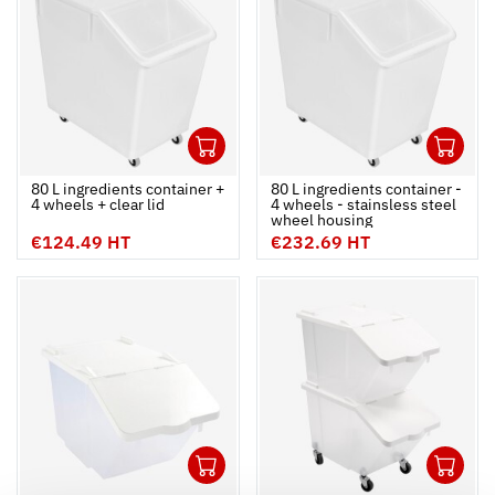
1
1
Ouvrir
Add to cart
Fermer
Ouvrir
80 L ingredients container +
80 L ingredients container -
4 wheels + clear lid
4 wheels - stainsless steel
wheel housing
€124.49 HT
€232.69 HT
1
1