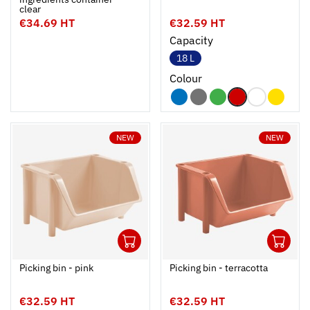
clear
€34.69 HT
€32.59 HT
Capacity
18 L
Colour
NEW
NEW
1
1
Ouvrir
Add to cart
Fermer
Ouvrir
Picking bin - pink
Picking bin - terracotta
€32.59 HT
€32.59 HT