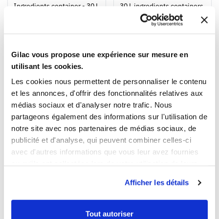
Ouvrir
Add to cart
Fermer
Ouvrir
Ingredients container - 30 L
30 L ingredients containers
+ lid
+ lids - 4 wheels - pack of 2
€80.09 HT
€183.99 HT
Gilac vous propose une expérience sur mesure en
utilisant les cookies.
Les cookies nous permettent de personnaliser le contenu
et les annonces, d'offrir des fonctionnalités relatives aux
médias sociaux et d'analyser notre trafic. Nous
partageons également des informations sur l'utilisation de
1
1
notre site avec nos partenaires de médias sociaux, de
publicité et d'analyse, qui peuvent combiner celles-ci
Ouvrir
Add to cart
Fermer
Ouvrir
30 L ingredients container +
Wheels for 30 L ingredients
avec d'autres informations que vous leur avez fournies
lid - 4 wheels - pack of 3
container  pack of 4
ou qu'ils ont collectées lors de votre utilisation de leurs
€257.49 HT
€31.99 HT
services.
Afficher les détails
NEW
NEW
Tout autoriser