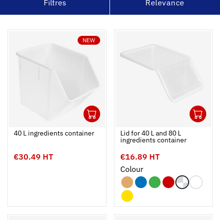
Filtres
Relevance
NEW
1
1
Ouvrir
Add to cart
Fermer
Ouvrir
40 L ingredients container
Lid for 40 L and 80 L
ingredients container
€30.49 HT
€16.89 HT
Colour