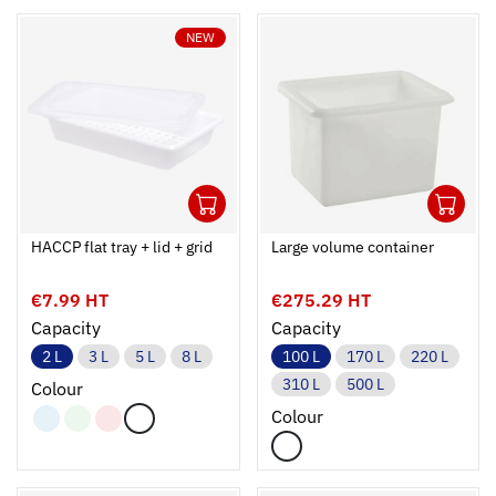
NEW
1
1
Ouvrir
Add to cart
Fermer
Ouvrir
HACCP flat tray + lid + grid
Large volume container
€7.99 HT
€275.29 HT
Capacity
Capacity
2 L
3 L
5 L
8 L
100 L
170 L
220 L
310 L
500 L
Colour
Colour