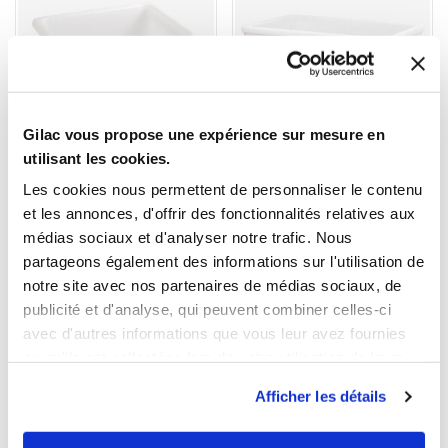
Gilac vous propose une expérience sur mesure en
1
1
utilisant les cookies.
Ouvrir
Add to cart
Fermer
Ouvrir
Large volume container - 4
Double-wall container -
Les cookies nous permettent de personnaliser le contenu
pivoting wheels (2 brakes)
stainless steel wheel
housing
et les annonces, d'offrir des fonctionnalités relatives aux
€547.09 HT
€874.69 HT
médias sociaux et d'analyser notre trafic. Nous
Capacity
Capacity
partageons également des informations sur l'utilisation de
100 L
170 L
220 L
310 L
500 L
notre site avec nos partenaires de médias sociaux, de
310 L
500 L
Colour
publicité et d'analyse, qui peuvent combiner celles-ci
Colour
avec d'autres informations que vous leur avez fournies
ou qu'ils ont collectées lors de votre utilisation de leurs
services.
Afficher les détails