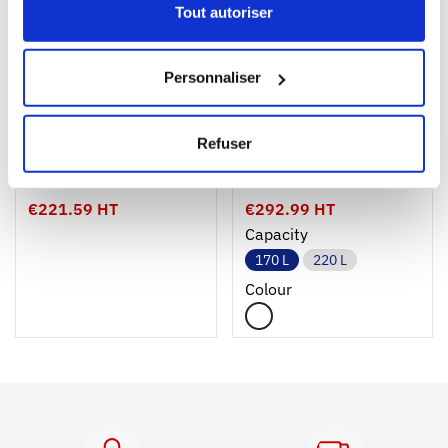
Tout autoriser
Personnaliser
1
1
Refuser
Ouvrir
Add to cart
Fermer
Ouvrir
Large volume hemispheric
Large volume semicircular
container
container
€221.59 HT
€292.99 HT
Capacity
170 L
220 L
Colour