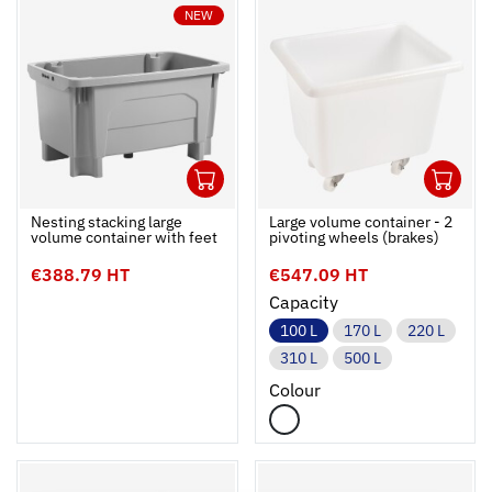
NEW
1
1
Ouvrir
Add to cart
Fermer
Ouvrir
Nesting stacking large
Large volume container - 2
volume container with feet
pivoting wheels (brakes)
€388.79 HT
€547.09 HT
Capacity
100 L
170 L
220 L
310 L
500 L
Colour