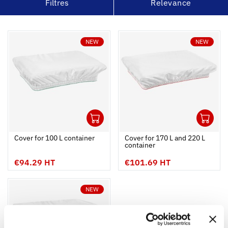
Filtres
Relevance
NEW
NEW
1
1
Ouvrir
Add to cart
Fermer
Ouvrir
Cover for 100 L container
Cover for 170 L and 220 L
container
€94.29 HT
€101.69 HT
NEW