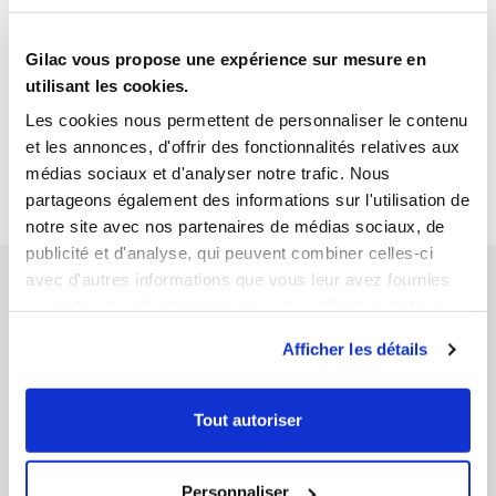
Gilac vous propose une expérience sur mesure en
1
utilisant les cookies.
Ouvrir
Add to cart
Fermer
Les cookies nous permettent de personnaliser le contenu
Cover for 300 L, 310 L and
500 L container
et les annonces, d'offrir des fonctionnalités relatives aux
médias sociaux et d'analyser notre trafic. Nous
€123.89 HT
partageons également des informations sur l'utilisation de
notre site avec nos partenaires de médias sociaux, de
publicité et d'analyse, qui peuvent combiner celles-ci
avec d'autres informations que vous leur avez fournies
ou qu'ils ont collectées lors de votre utilisation de leurs
services.
Afficher les détails
SECURE PAYMENT
FREE DELIVERY
by bank card, bank transfer or
from 200€ of purchase
Tout autoriser
administrative payment order
Personnaliser