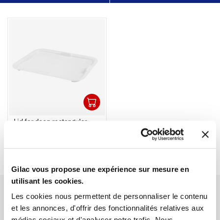
1
Ouvrir
Add to cart
Fermer
Lid for deep rectangular
basin
€11.99 HT
Gilac vous propose une expérience sur mesure en
utilisant les cookies.
Les cookies nous permettent de personnaliser le contenu
et les annonces, d'offrir des fonctionnalités relatives aux
médias sociaux et d'analyser notre trafic. Nous