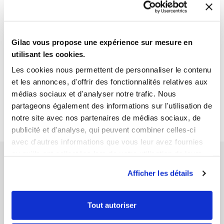
Gilac vous propose une expérience sur mesure en
utilisant les cookies.
1
1
Les cookies nous permettent de personnaliser le contenu
Ouvrir
Add to cart
Fermer
Ouvrir
et les annonces, d'offrir des fonctionnalités relatives aux
Lid for 40 L and 80 L storage
Lid for 40 L and 80 L storage
médias sociaux et d'analyser notre trafic. Nous
container - terracotta
container - light green
partageons également des informations sur l'utilisation de
€16.89 HT
€16.89 HT
notre site avec nos partenaires de médias sociaux, de
publicité et d'analyse, qui peuvent combiner celles-ci
avec d'autres informations que vous leur avez fournies
ou qu'ils ont collectées lors de votre utilisation de leurs
services.
Afficher les détails
SECURE PAYMENT
FREE DELIVERY
Tout autoriser
by bank card, bank transfer or
from 200€ of purchase