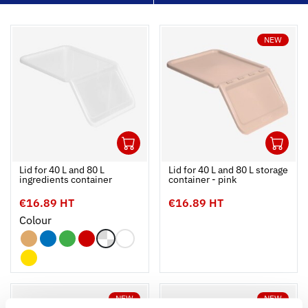
NEW
1
1
Ouvrir
Add to cart
Fermer
Ouvrir
Lid for 40 L and 80 L
Lid for 40 L and 80 L storage
ingredients container
container - pink
€16.89 HT
€16.89 HT
Colour
NEW
NEW