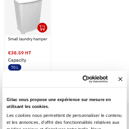
1
Ouvrir
Add to cart
Fermer
Small laundry hamper
€38.59 HT
Capacity
70 L
Colour
Gilac vous propose une expérience sur mesure en
utilisant les cookies.
Les cookies nous permettent de personnaliser le contenu
et les annonces, d'offrir des fonctionnalités relatives aux