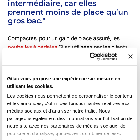
intermédiaire, car elles
prennent moins de place qu’un
gros bac."
Compactes, pour un gain de place assuré, les
poubelles à pédales
Gilac utilisées par les clients
de FEEDBAC sont solides et résistantes aux
chocs. Elles facilitent en cuisine l'application des
gestes barrières grâce à leurs pédales qui évitent
Gilac vous propose une expérience sur mesure en
les risques de contaminations.
utilisant les cookies.
Pour la fermeture ? 2 options de montages :
Les cookies nous permettent de personnaliser le contenu
automatique pour refermer immédiatement le
et les annonces, d'offrir des fonctionnalités relatives aux
collecteur ou manuelle pour avoir le temps de
médias sociaux et d'analyser notre trafic. Nous
partageons également des informations sur l'utilisation de
vider vos contenants. Très stable et facile
notre site avec nos partenaires de médias sociaux, de
l'entretien, elles simplifient le quotidien des
publicité et d'analyse, qui peuvent combiner celles-ci
professionnels pour un usage intensif et