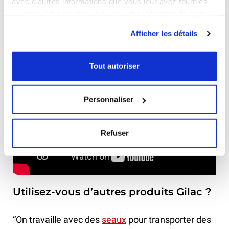
avec d'autres informations que vous leur avez fournies
favorisent le tri sélectif avec 5 couleurs HACCP
ou qu'ils ont collectées lors de votre utilisation de leurs
disponibles. Découvrez la gamme et ses
services.
Afficher les détails
caractéristiques en vidéo :
Tout autoriser
Personnaliser
Refuser
Utilisez-vous d’autres produits Gilac ?
“On travaille avec des
seaux
pour transporter des