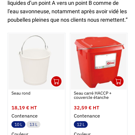
liquides d’un point A vers un point B comme de
l’eau savonneuse, notamment après avoir vidé les
poubelles pleines que nos clients nous remettent.”
1
1
Ouvrir
Ajouter au panier
Fermer
Ouvrir
Seau rond
Seau carré HACCP +
couvercle étanche
18,19 € HT
32,59 € HT
Contenance
Contenance
10 L
13 L
12 L
Couleur
Couleur