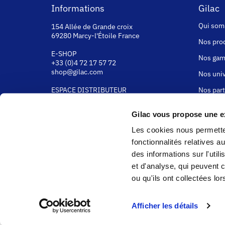
Informations
Gilac
Qui som
154 Allée de Grande croix
69280 Marcy-l'Étoile France
Nos pro
E-SHOP
Nos ga
+33 (0)4 72 17 57 72
shop@gilac.com
Nos univ
ESPACE DISTRIBUTEUR
Nos part
+33 (0)4 74 73 22 00
Rejoigne
gilac@gilac.com
Gilac vous propose une ex
GILAC HYGI
ÈNE & MÉDICAL
Les cookies nous permetten
La sécur
www.gilac-hygiene-medical.com
fonctionnalités relatives 
La fabri
© Gilac 2026
des informations sur l'util
La perso
et d'analyse, qui peuvent 
ou qu'ils ont collectées lor
Afficher les détails
Marchand approuvé par la Société des Avis Garantis,
co