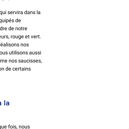
ui servira dans la
quipés de
adre de notre
urs, rouge et vert.
réalisons nos
us utilisons aussi
omme nos saucisses,
on de certains
 la
ue fois, nous