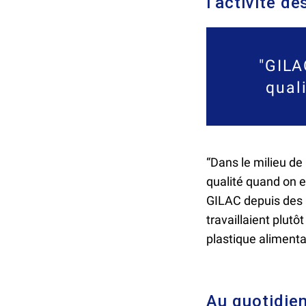
l’activité d
"GILA
qual
“Dans le milieu d
qualité quand on e
GILAC depuis des 
travaillaient plut
plastique alimenta
Au quotidien