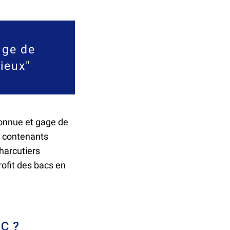
age de
ieux"
connue et gage de
es contenants
harcutiers
rofit des bacs en
AC ?