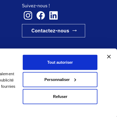
Suivez-nous !
Contactez-nous
Tout autoriser
galement
Personnaliser
ublicité
 fournies
Refuser
9.4
/10 (1028 avis)
★★★★★
IES ET POLITIQUE DE CONFIDENTIALITÉ