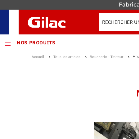
Fabrica
NOS PRODUITS
Accueil
Tous les articles
Boucherie - Traiteur
Mik
VEAUTÉS
MOS
s
ses
enants & Fûts
res isothermes