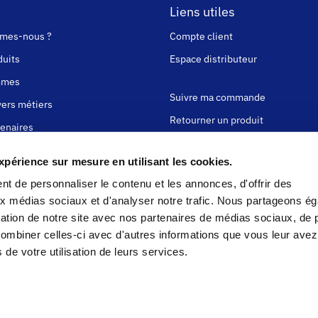
Liens utiles
mes-nous ?
Compte client
duits
Espace distributeur
mmes
Suivre ma commande
ers métiers
Retourner un produit
enaires
z-nous !
Paiement sécurisé
périence sur mesure en utilisant les cookies.
Conditions Générales de Vente
t de personnaliser le contenu et les annonces, d'offrir des
ité alimentaire
aux médias sociaux et d'analyser notre trafic. Nous partageons é
Questions fréquentes
cation française
isation de notre site avec nos partenaires de médias sociaux, de p
nnalisation
combiner celles-ci avec d'autres informations que vous leur avez
s de votre utilisation de leurs services.
MENTIONS LÉGALES
COOK
nsulter l'attestation