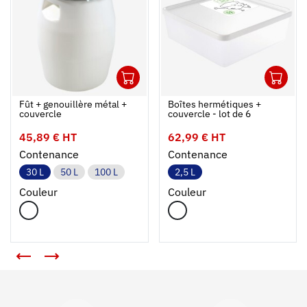
1
1
Ouvrir
Ajouter au panier
Fermer
Ouvrir
Fût + genouillère métal +
Boîtes hermétiques +
couvercle
couvercle - lot de 6
45,89 € HT
62,99 € HT
Contenance
Contenance
30 L
50 L
100 L
2,5 L
Couleur
Couleur