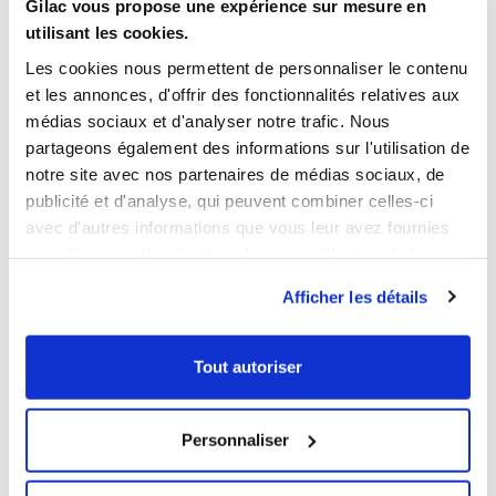
Longueur
530 mm
Gilac vous propose une expérience sur mesure en
utilisant les cookies.
Largeur
325 mm
Hauteur
20 mm
Les cookies nous permettent de personnaliser le contenu
et les annonces, d'offrir des fonctionnalités relatives aux
Poids net
0,4 Kg
médias sociaux et d'analyser notre trafic. Nous
Sans Bisphenol A
Oui
partageons également des informations sur l'utilisation de
notre site avec nos partenaires de médias sociaux, de
INFORMATIONS LOGISTIQUES
publicité et d'analyse, qui peuvent combiner celles-ci
avec d'autres informations que vous leur avez fournies
FICHE ET CERTIFICAT TELECHARGEABLES
ou qu'ils ont collectées lors de votre utilisation de leurs
services.
Afficher les détails
FICHE TECHNIQUE
GUIDE HYGIÈNE
Tout autoriser
VOUS AIMEREZ AUSSI
Personnaliser