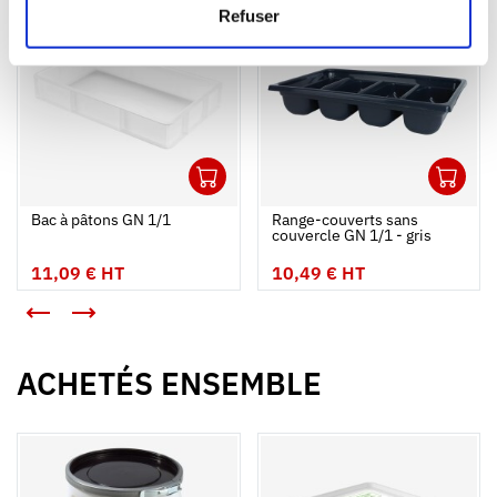
NOUVEAUTÉ
NOUVEAUTÉ
Refuser
1
1
Ouvrir
Ajouter au panier
Fermer
Ouvrir
Bac à pâtons GN 1/1
Range-couverts sans
couvercle GN 1/1 - gris
11,09 € HT
10,49 € HT
<
>
ACHETÉS ENSEMBLE