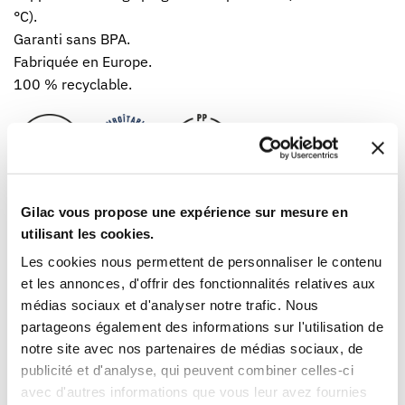
°C).
Garanti sans BPA.
Fabriquée en Europe.
100 % recyclable.
Gilac vous propose une expérience sur mesure en
CARACTÉRISTIQUES PRODUIT
utilisant les cookies.
Les cookies nous permettent de personnaliser le contenu
Code EAN
3573678699984
et les annonces, d'offrir des fonctionnalités relatives aux
Matière
PP
médias sociaux et d'analyser notre trafic. Nous
Couleur
Blanc
partageons également des informations sur l'utilisation de
Hauteur
120 mm
notre site avec nos partenaires de médias sociaux, de
Diamètre
255 mm
publicité et d'analyse, qui peuvent combiner celles-ci
Poids net
0,18 Kg
avec d'autres informations que vous leur avez fournies