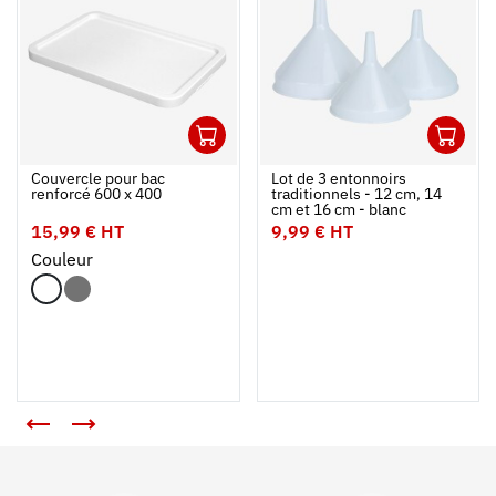
1
1
Ouvrir
Ajouter au panier
Fermer
Ouvrir
Couvercle pour bac
Lot de 3 entonnoirs
renforcé 600 x 400
traditionnels - 12 cm, 14
cm et 16 cm - blanc
15,99 € HT
9,99 € HT
Couleur