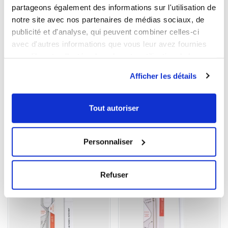
partageons également des informations sur l'utilisation de
notre site avec nos partenaires de médias sociaux, de
DOWNLOADABLE SHEET AND CERTIFICATE
publicité et d'analyse, qui peuvent combiner celles-ci
avec d'autres informations que vous leur avez fournies
BROWSE/DOWNLOAD THE PRODUCT SHEET
ou qu'ils ont collectées lors de votre utilisation de leurs
Our products meet the French and European applicable
services.
Afficher les détails
standards. This Gilac food contact compliance certificate
is written in French.
Tout autoriser
YOU WILL LIKE ALSO
Personnaliser
NEW
NEW
Refuser