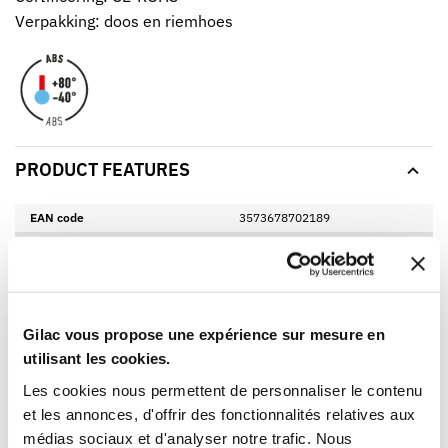
Verpakking: doos en riemhoes
PRODUCT FEATURES
EAN code
3573678702189
Material
ABS
Length
162 mm
Width
110 mm
Height
40 mm
Gilac vous propose une expérience sur mesure en
Net weight
0,135 Kg
utilisant les cookies.
BPA free
Yes
Les cookies nous permettent de personnaliser le contenu
et les annonces, d'offrir des fonctionnalités relatives aux
LOGISTICAL INFORMATION
médias sociaux et d'analyser notre trafic. Nous