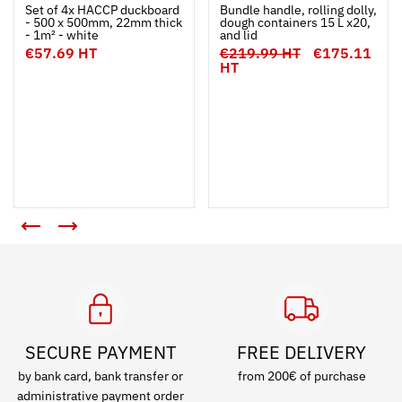
Ouvrir
Add to cart
Fermer
Ouvrir
Set of 4x HACCP duckboard
Bundle handle, rolling dolly,
- 500 x 500mm, 22mm thick
dough containers 15 L x20,
- 1m² - white
and lid
€57.69 HT
€219.99 HT
€175.11
HT
SECURE PAYMENT
FREE DELIVERY
by bank card, bank transfer or
from 200€ of purchase
administrative payment order