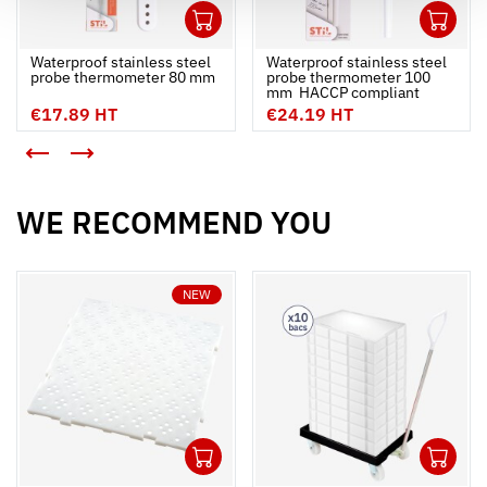
1
1
Ouvrir
Add to cart
Fermer
Ouvrir
Waterproof stainless steel
Waterproof stainless steel
probe thermometer 80 mm
probe thermometer 100
mm  HACCP compliant
€17.89 HT
€24.19 HT
<
>
WE RECOMMEND YOU
NEW
1
1