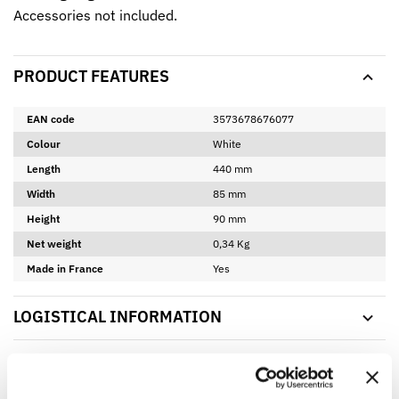
Accessories not included.
PRODUCT FEATURES
EAN code
3573678676077
Colour
White
Length
440 mm
Width
85 mm
Height
90 mm
Net weight
0,34 Kg
Made in France
Yes
LOGISTICAL INFORMATION
DOWNLOADABLE SHEET AND CERTIFICATE