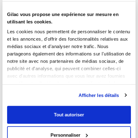
BROWSE/DOWNLOAD THE PRODUCT SHEET
Our products meet the French and European applicable
Gilac vous propose une expérience sur mesure en
standards. This Gilac food contact compliance certificate
utilisant les cookies.
is written in French.
Les cookies nous permettent de personnaliser le contenu
et les annonces, d'offrir des fonctionnalités relatives aux
médias sociaux et d'analyser notre trafic. Nous
YOU WILL LIKE ALSO
partageons également des informations sur l'utilisation de
notre site avec nos partenaires de médias sociaux, de
publicité et d'analyse, qui peuvent combiner celles-ci
avec d'autres informations que vous leur avez fournies
ou qu'ils ont collectées lors de votre utilisation de leurs
services.
Afficher les détails
Tout autoriser
1
1
Ouvrir
Add to cart
Fermer
Ouvrir
Smooth wooden handle 24
Brosshygien 30 mm soft
mm
fibre pastry brush
Personnaliser