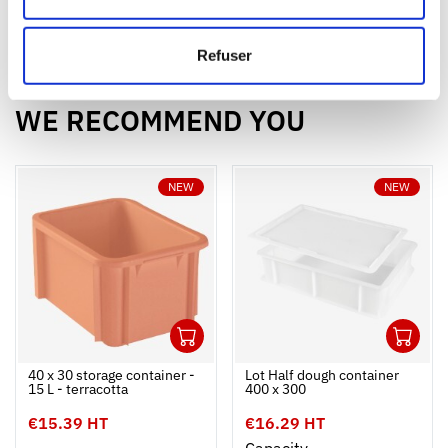
€6.09 HT
€16.79 HT
<
Refuser
>
WE RECOMMEND YOU
NEW
NEW
1
1
Ouvrir
Add to cart
Fermer
Ouvrir
40 x 30 storage container -
Lot Half dough container
15 L - terracotta
400 x 300
€15.39 HT
€16.29 HT