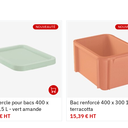
NOUVEAUTÉ
NOUV
1
r au panier
r
Ouvrir
Ajouter au panier
Fermer
rcle pour bacs 400 x
Bac renforcé 400 x 300 1
5 L - vert amande
terracotta
 € HT
15,39 € HT