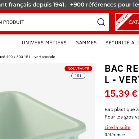
nt français depuis 1941.
+900 références pour l
NOUVEAU
CAT
UNIVERS MÉTIERS
GAMMES
SÉCURITÉ AL
rcé 400 x 300 15 L - vert amande
BAC RE
NOUVEAUTÉ
15 L
L - VE
15,39 €
Bac plastique a
Pour les gros 
Lire la suite
Référence