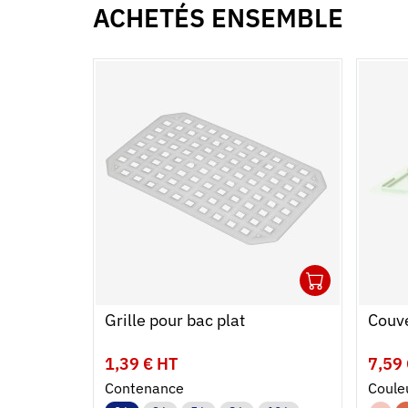
ACHETÉS ENSEMBLE
1
Ouvrir
Ajoute
Ferme
Grille pour bac plat
Couve
1,39 € HT
7,59
Contenance
Coule