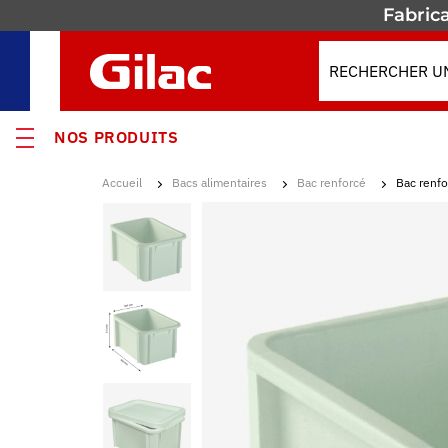
Fabrica
NOS PRODUITS
Accueil
Bacs alimentaires
Bac renforcé
Bac renfo
VEAUTÉS
MOS
s
ses
enants & Fûts
res isothermes