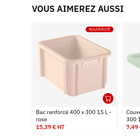
VOUS AIMEREZ AUSSI
NOUVEAUTÉ
1
Ouvrir
Ajoute
Ferme
Bac renforcé 400 x 300 15 L -
Couve
rose
300 1
15,39 € HT
7,49