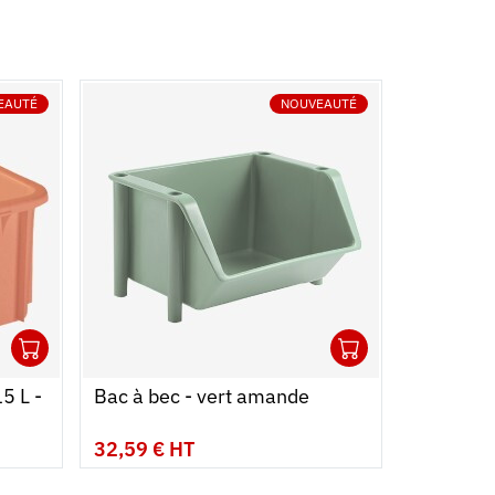
EAUTÉ
NOUVEAUTÉ
1
1
Ouvrir
Ajouter au panier
Fermer
Ouvrir
Ajouter au
Fermer
5 L -
Bac à bec - vert amande
32,59 € HT