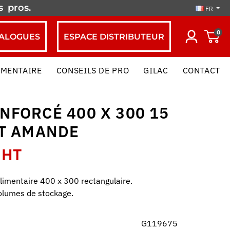
es
pros.
FR
0
ALOGUES
ESPACE DISTRIBUTEUR
IMENTAIRE
CONSEILS DE PRO
GILAC
CONTACT
NFORCÉ 400 X 300 15
RT AMANDE
 HT
limentaire 400 x 300 rectangulaire.
volumes de stockage.
G119675