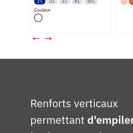
2 L
3 L
5 L
8 L
10 L
Couleur
Renforts verticaux
permettant
d'empile