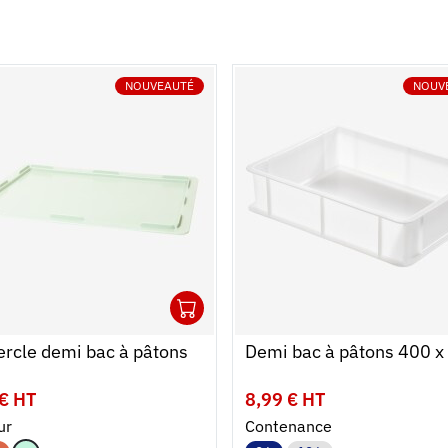
NOUVEAUTÉ
NOUV
1
r au panier
r
Ouvrir
Ajouter au panier
Fermer
rcle demi bac à pâtons
Demi bac à pâtons 400 x
 € HT
8,99 € HT
ur
Contenance