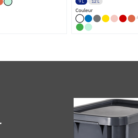
9 L
12 L
Couleur
r