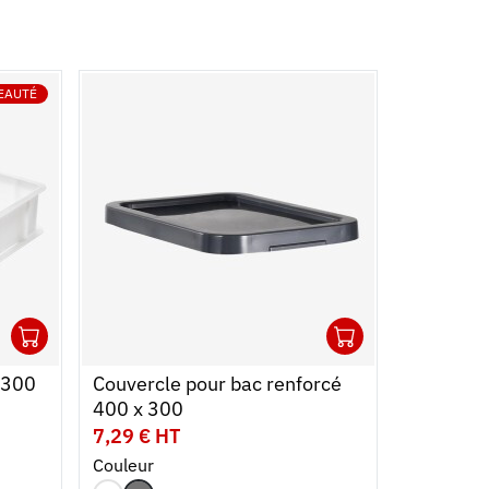
EAUTÉ
1
1
Ouvrir
Ajouter au panier
Fermer
Ouvrir
Ajouter au
Fermer
 300
Couvercle pour bac renforcé
Bac renf
400 x 300
7,29 € HT
24,59 € 
Couleur
Contenan