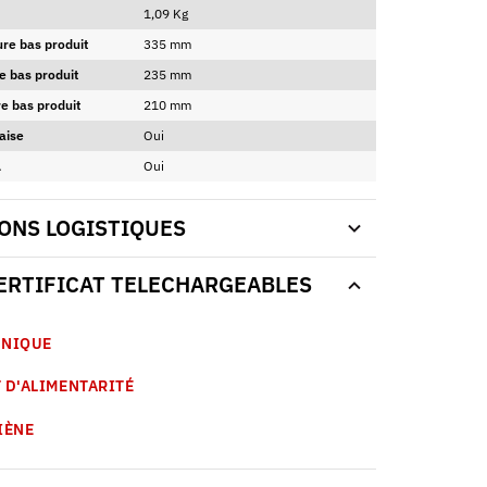
1,09 Kg
ure bas produit
335 mm
e bas produit
235 mm
e bas produit
210 mm
aise
Oui
A
Oui
ONS LOGISTIQUES
CERTIFICAT TELECHARGEABLES
HNIQUE
 D'ALIMENTARITÉ
IÈNE