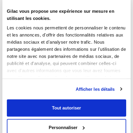
Gilac vous propose une expérience sur mesure en
utilisant les cookies.
1
1
Les cookies nous permettent de personnaliser le contenu
Ouvrir
Ajouter au panier
Fermer
Ouvrir
Bac renforcé 400 x 300 15 L
Bac à bec - vert amande
et les annonces, d'offrir des fonctionnalités relatives aux
- vert amande
médias sociaux et d'analyser notre trafic. Nous
15,39 € HT
32,59 € HT
partageons également des informations sur l'utilisation de
<
notre site avec nos partenaires de médias sociaux, de
>
publicité et d'analyse, qui peuvent combiner celles-ci
avec d'autres informations que vous leur avez fournies
ACHETÉS ENSEMBLE
ou qu'ils ont collectées lors de votre utilisation de leurs
services.
Afficher les détails
NOUVEAUTÉ
Tout autoriser
Personnaliser