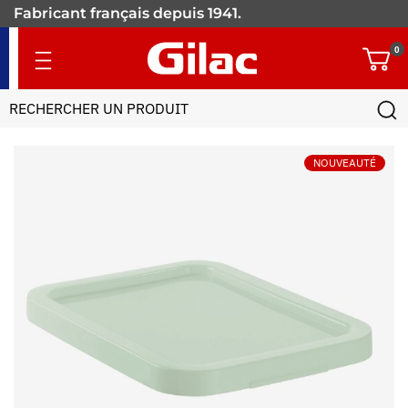
+900 références pour les
pros.
0
NOUVEAUTÉ