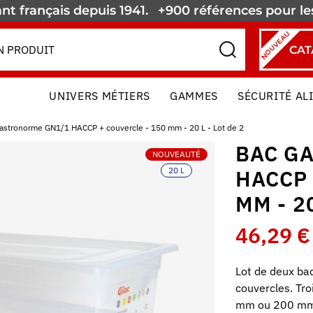
nt français depuis 1941.
+900 références pour l
NOUVEAU
CAT
UNIVERS MÉTIERS
GAMMES
SÉCURITÉ AL
astronorme GN1/1 HACCP + couvercle - 150 mm - 20 L - Lot de 2
BAC G
NOUVEAUTÉ
20 L
HACCP 
MM - 20
46,29 €
Lot de deux ba
couvercles. Tro
mm ou 200 mm