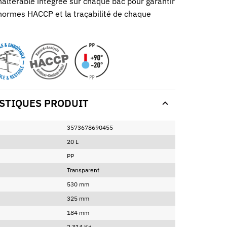
naltérable intégrée sur chaque bac pour garantir
 normes HACCP et la traçabilité de chaque
STIQUES PRODUIT
3573678690455
20 L
PP
Transparent
530 mm
325 mm
184 mm
2,314 Kg