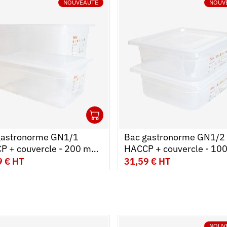
NOUVEAUTÉ
NOUV
1
r au panier
r
Ouvrir
Ajouter au panier
Fermer
gastronorme GN1/1
Bac gastronorme GN1/2
P + couvercle - 200 mm
HACCP + couvercle - 10
 - Lot de 2
- 6 L - Lot de 2
9 € HT
31,59 € HT
NOUV