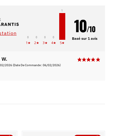
1
10
/10
estation
0
0
0
0
Basé sur 1 avis
1★
2★
3★
4★
5★
 W.
/02/2026
(Date De Commande : 06/02/2026)