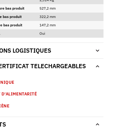
ure bas produit
527,2 mm
e bas produit
322,2 mm
e bas produit
147,2 mm
A
Oui
ONS LOGISTIQUES
CERTIFICAT TELECHARGEABLES
HNIQUE
 D'ALIMENTARITÉ
IÈNE
TS