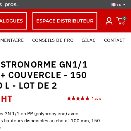
es
pros.
FR
0
ALOGUES
ESPACE DISTRIBUTEUR
IMENTAIRE
CONSEILS DE PRO
GILAC
CONTACT
ASTRONORME GN1/1
+ COUVERCLE - 150
 L - LOT DE 2
 HT
cs GN 1/1 en PP (polypropylène) avec
is hauteurs disponibles au choix : 100 mm, 150
.