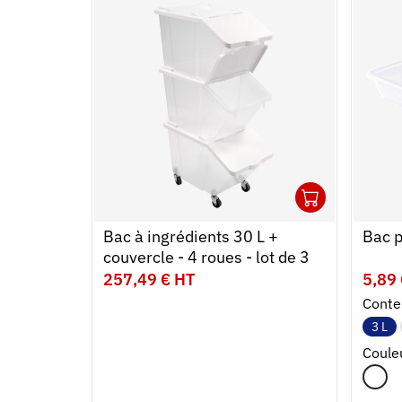
1
Ouvrir
Ajoute
Ferme
Bac à ingrédients 30 L +
Bac p
couvercle - 4 roues - lot de 3
257,49 € HT
5,89
Conte
3 L
Coule