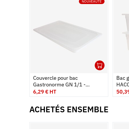
NOUVEAUTÉ
1
Ouvrir
Ajoute
Ferme
Couvercle pour bac
Bac 
Gastronorme GN 1/1 -
HACC
transparent
- 26 L
6,29 € HT
50,3
ACHETÉS ENSEMBLE