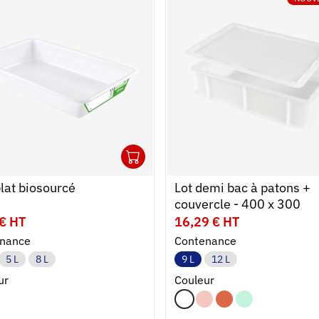
1
r au panier
r
Ouvrir
Ajouter au panier
Fermer
lat biosourcé
Lot demi bac à patons +
couvercle - 400 x 300
 € HT
16,29 € HT
nance
Contenance
5 L
8 L
9 L
12 L
ur
Couleur