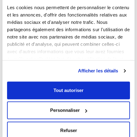
Les cookies nous permettent de personnaliser le contenu
GUIDE HYGIÈNE
et les annonces, d'offrir des fonctionnalités relatives aux
médias sociaux et d'analyser notre trafic. Nous
partageons également des informations sur l'utilisation de
VOUS AIMEREZ AUSSI
notre site avec nos partenaires de médias sociaux, de
publicité et d'analyse, qui peuvent combiner celles-ci
avec d'autres informations que vous leur avez fournies
ou qu'ils ont collectées lors de votre utilisation de leurs
services.
Afficher les détails
Tout autoriser
1
1
Personnaliser
Ouvrir
Ajouter au panier
Fermer
Ouvrir
Grille pour bac plat
Bac plat HACCP
1,39 € HT
7,89 € HT
Refuser
Contenance
Contenance