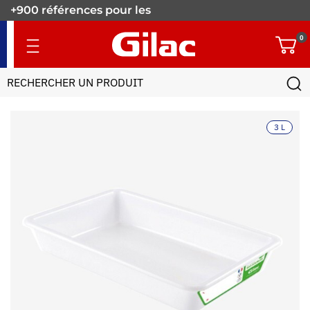
+900 références pour les
pros.
0
3 L