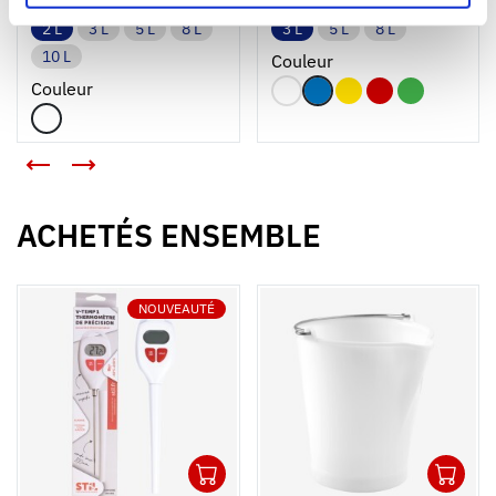
2 L
3 L
5 L
8 L
3 L
5 L
8 L
10 L
Couleur
Couleur
<
>
ACHETÉS ENSEMBLE
NOUVEAUTÉ
1
1