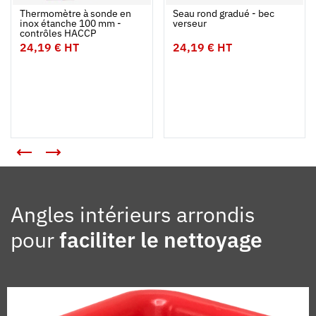
Ouvrir
Ajouter au panier
Fermer
Ouvrir
Thermomètre à sonde en
Seau rond gradué - bec
inox étanche 100 mm -
verseur
contrôles HACCP
24,19 € HT
24,19 € HT
Angles intérieurs arrondis
pour
faciliter le nettoyage