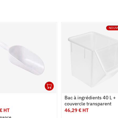
NOUV
1
r au panier
r
Ouvrir
Ajouter au panier
Fermer
Bac à ingrédients 40 L +
couvercle transparent
 € HT
46,29 € HT
nance