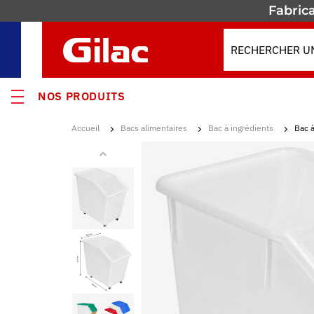
Fabrica
NOS PRODUITS
Accueil
Bacs alimentaires
Bac à ingrédients
Bac à
VEAUTÉS
MOS
s
ses
enants & Fûts
res isothermes