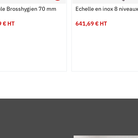
r au panier
r
Ouvrir
Ajouter au panier
Fermer
ule Brosshygien 70 mm
Echelle en inox 8 niveau
9 € HT
641,69 € HT