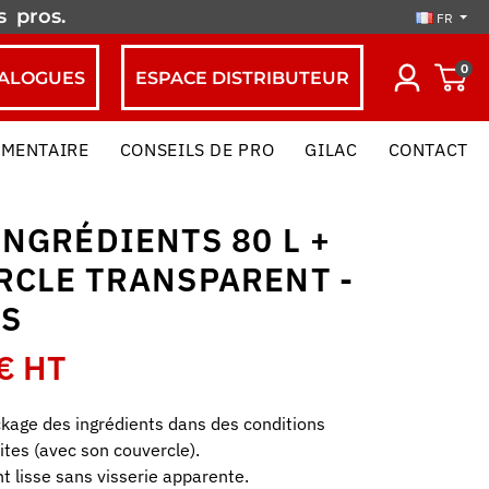
es
pros.
FR
0
ALOGUES
ESPACE DISTRIBUTEUR
IMENTAIRE
CONSEILS DE PRO
GILAC
CONTACT
INGRÉDIENTS 80 L +
RCLE TRANSPARENT -
ES
€ HT
ckage des ingrédients dans des conditions
ites (avec son couvercle).
 lisse sans visserie apparente.