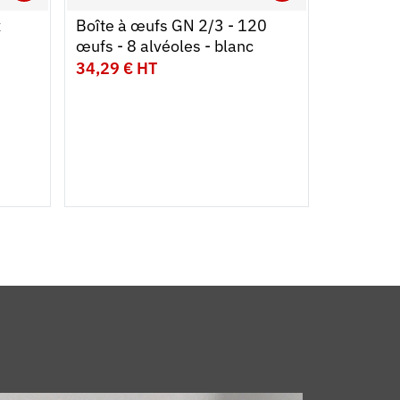
Ouvrir
Ajouter au panier
Fermer
Ouvrir
Ajouter au
Fermer
x
Boîte à œufs GN 2/3 - 120
Bac à di
œufs - 8 alvéoles - blanc
34,29 € HT
18,59 € 
Contenan
20 L
Couleur