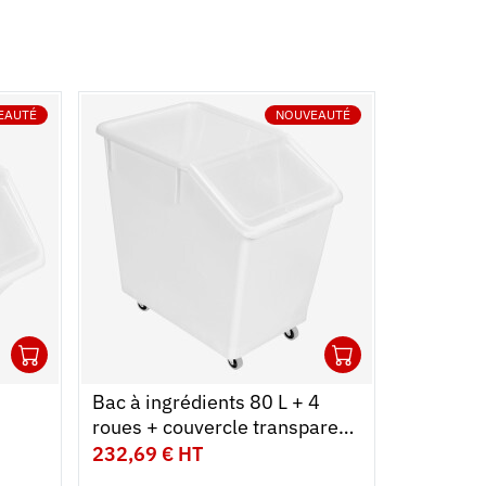
EAUTÉ
NOUVEAUTÉ
1
1
Ouvrir
Ajouter au panier
Fermer
Ouvrir
Ajouter au
Fermer
Bac à ingrédients 80 L + 4
roues + couvercle transparent
- chape inox
232,69 € HT