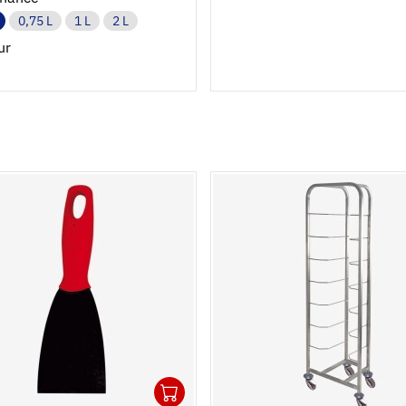
0,75 L
1 L
2 L
ur
1