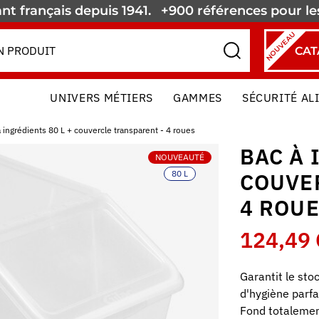
nt français depuis 1941.
+900 références pour l
NOUVEAU
CAT
UNIVERS MÉTIERS
GAMMES
SÉCURITÉ AL
 ingrédients 80 L + couvercle transparent - 4 roues
BAC À 
NOUVEAUTÉ
80 L
COUVE
4 ROU
124,49 
Garantit le sto
d'hygiène parfa
Fond totalement