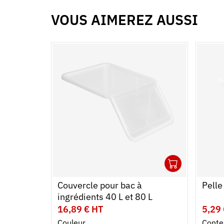
VOUS AIMEREZ AUSSI
1
Ouvrir
Ajoute
Ferme
Couvercle pour bac à
Pelle
ingrédients 40 L et 80 L
16,89 € HT
5,29
Couleur
Conte