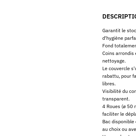
DESCRIPTI
Garantit le sto
d'hygiène parfa
Fond totalement
Coins arrondis e
nettoyage.
Le couvercle s'
rabattu, pour fa
libres.
Visibilité du c
transparent.
4 Roues (ø 50
faciliter le dé
Bac disponible 
au choix ou ave