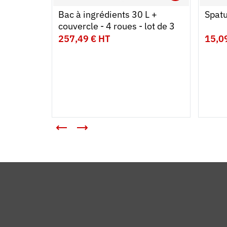
Ouvrir
Ajoute
Ferme
Bac à ingrédients 30 L +
Spat
couvercle - 4 roues - lot de 3
257,49 € HT
15,0