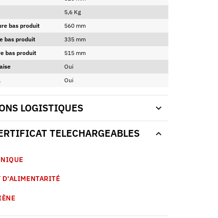
5,6 Kg
ure bas produit
560 mm
e bas produit
335 mm
e bas produit
515 mm
aise
Oui
A
Oui
ONS LOGISTIQUES
CERTIFICAT TELECHARGEABLES
HNIQUE
 D'ALIMENTARITÉ
IÈNE