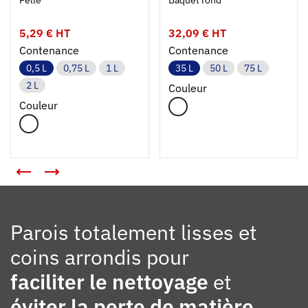
Pelle
Baquet rond
5,29 € HT
32,09 € HT
Contenance
Contenance
0,5 L
0,75 L
1 L
35 L
50 L
75 L
2 L
Couleur
Couleur
Parois totalement lisses et
coins arrondis pour
faciliter le nettoyage
et
éviter la perte de matière