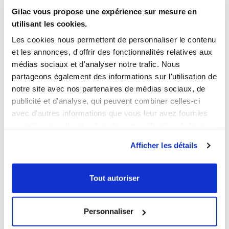
GUIDE HYGIÈNE
Gilac vous propose une expérience sur mesure en
utilisant les cookies.
Les cookies nous permettent de personnaliser le contenu
VOUS AIMEREZ AUSSI
et les annonces, d'offrir des fonctionnalités relatives aux
médias sociaux et d'analyser notre trafic. Nous
partageons également des informations sur l'utilisation de
notre site avec nos partenaires de médias sociaux, de
publicité et d'analyse, qui peuvent combiner celles-ci
avec d'autres informations que vous leur avez fournies
ou qu'ils ont collectées lors de votre utilisation de leurs
services.
Afficher les détails
1
1
Ouvrir
Ajouter au panier
Fermer
Ouvrir
Tout autoriser
Couvercle pour bac à
Pelle
ingrédients 40 L et 80 L
16,89 € HT
5,29 € HT
Personnaliser
Couleur
Contenance