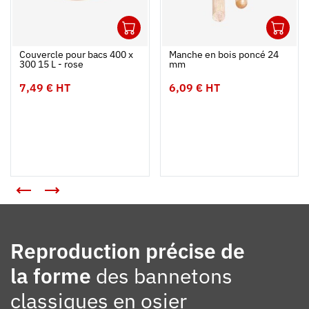
1
1
Ouvrir
Ajouter au panier
Fermer
Ouvrir
Couvercle pour bacs 400 x
Manche en bois poncé 24
300 15 L - rose
mm
7,49 € HT
6,09 € HT
Reproduction précise de
la forme
des bannetons
classiques en osier