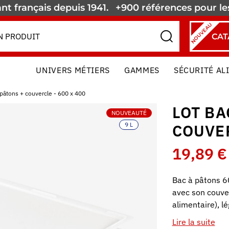
nt français depuis 1941.
+900 références pour l
NOUVEAU
CAT
UNIVERS MÉTIERS
GAMMES
SÉCURITÉ AL
 pâtons + couvercle - 600 x 400
LOT BA
NOUVEAUTÉ
9 L
COUVER
19,89 €
Bac à pâtons 6
avec son couve
alimentaire), l
Lire la suite