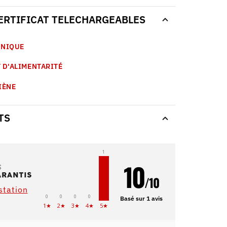
CERTIFICAT TELECHARGEABLES
HNIQUE
 D'ALIMENTARITÉ
IÈNE
TS
1
10
/10
estation
0
0
0
0
Basé sur 1 avis
1★
2★
3★
4★
5★