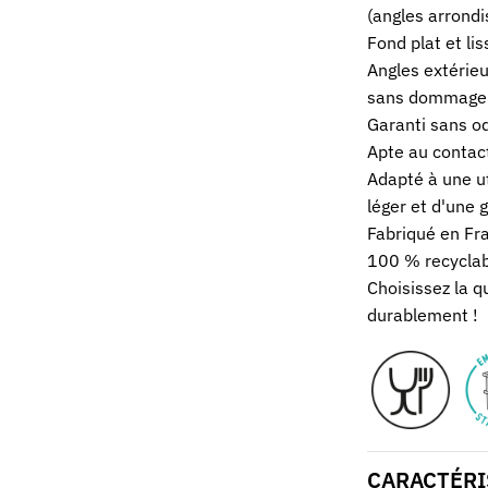
(angles arrondis
Fond plat et li
Angles extérieu
sans dommage
Garanti sans od
Apte au contact
Adapté à une ut
léger et d'une 
Fabriqué en Fr
100 % recyclab
Choisissez la q
durablement !
CARACTÉRI