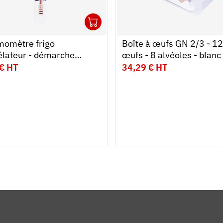
1
r au panier
r
Ouvrir
Ajouter au panier
Fermer
momètre frigo
Boîte à œufs GN 2/3 - 1
lateur - démarche
œufs - 8 alvéoles - blanc
CP
 € HT
34,29 € HT