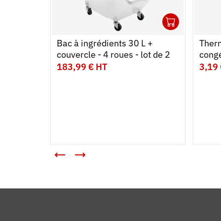
1
Ouvrir
Ajoute
Ferme
Bac à ingrédients 30 L +
Ther
couvercle - 4 roues - lot de 2
congé
HAC
183,99 € HT
3,19