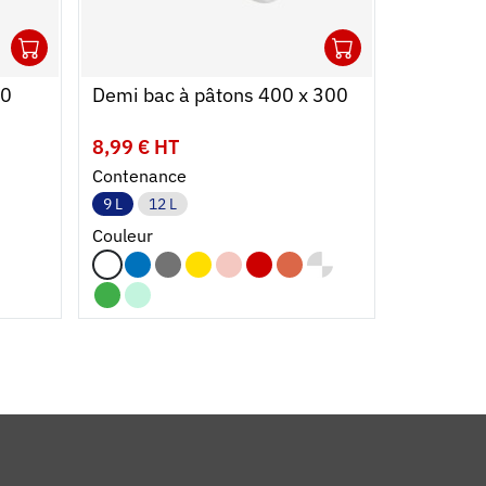
1
1
Ouvrir
Ajouter au panier
Fermer
Ouvrir
Ajouter au
Fermer
20
Demi bac à pâtons 400 x 300
Couvercl
600 x 40
8,99 € HT
9,09 € H
Contenance
9 L
12 L
Couleur