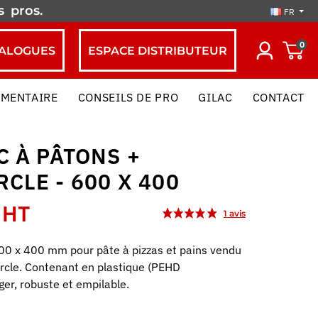
es
pros.
FR
0
ALOGUES
ESPACE DISTRIBUTEUR
IMENTAIRE
CONSEILS DE PRO
GILAC
CONTACT
C À PÂTONS +
CLE - 600 X 400
 HT
00 x 400 mm pour pâte à pizzas et pains vendu
rcle. Contenant en plastique (PEHD
éger, robuste et empilable.