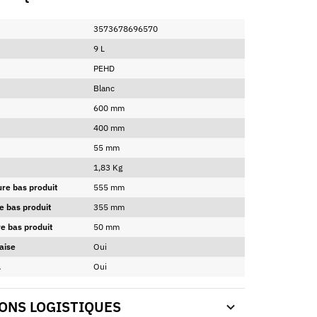
3573678696570
9 L
PEHD
Blanc
600 mm
400 mm
55 mm
1,83 Kg
ure bas produit
555 mm
e bas produit
355 mm
e bas produit
50 mm
aise
Oui
A
Oui
ONS LOGISTIQUES