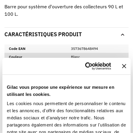
Barre pour système d'ouverture des collecteurs 90 L et
100 L.
CARACTÉRISTIQUES PRODUIT
Code EAN
3573678648494
Couleur
Blanc
INFORMATIONS LOGISTIQUES
FICHE ET CERTIFICAT TELECHARGEABLES
Gilac vous propose une expérience sur mesure en
utilisant les cookies.
FICHE TECHNIQUE
Les cookies nous permettent de personnaliser le contenu
et les annonces, d'offrir des fonctionnalités relatives aux
GUIDE HYGIÈNE
médias sociaux et d'analyser notre trafic. Nous
partageons également des informations sur l'utilisation de
notre site avec nos partenaires de médias sociaux, de