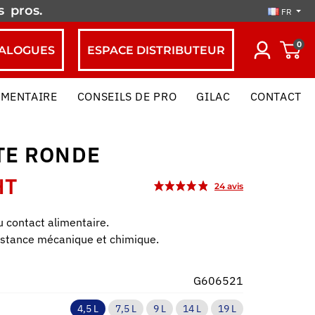
es
pros.
FR
0
ALOGUES
ESPACE DISTRIBUTEUR
IMENTAIRE
CONSEILS DE PRO
GILAC
CONTACT
TE RONDE
HT
 contact alimentaire.
istance mécanique et chimique.
G606521
4,5 L
7,5 L
9 L
14 L
19 L