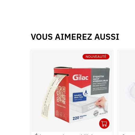
VOUS AIMEREZ AUSSI
NOUVEAUTÉ
1
Ouvrir
Ajoute
Ferme