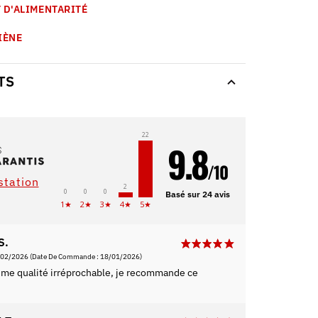
 D'ALIMENTARITÉ
IÈNE
TS
22
9.8
/10
estation
2
0
0
0
Basé sur 24 avis
1★
2★
3★
4★
5★
S.
/02/2026
(Date De Commande : 18/01/2026)
eme qualité irréprochable, je recommande ce