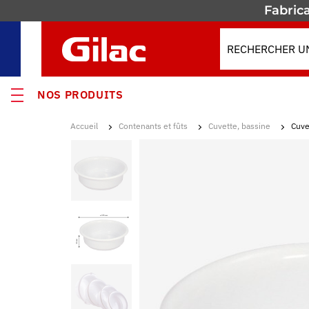
Fabrica
NOS PRODUITS
Accueil
Contenants et fûts
Cuvette, bassine
Cuve
VEAUTÉS
MOS
s
ses
enants & Fûts
res isothermes