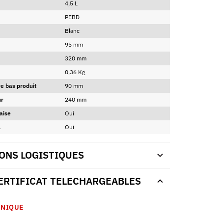
4,5 L
PEBD
Blanc
95 mm
320 mm
0,36 Kg
e bas produit
90 mm
ur
240 mm
aise
Oui
A
Oui
ONS LOGISTIQUES
CERTIFICAT TELECHARGEABLES
HNIQUE