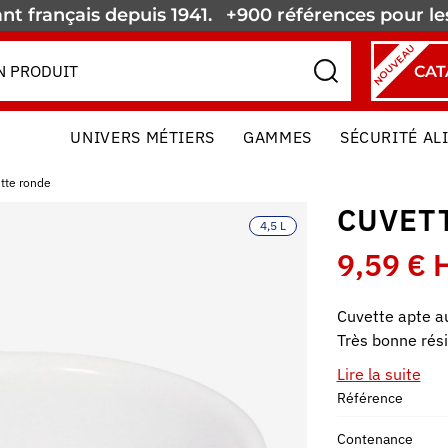
nt français depuis 1941.
+900 références pour l
NOUVEAU
CAT
UNIVERS MÉTIERS
GAMMES
SÉCURITÉ AL
tte ronde
CUVET
4,5 L
9,59 € 
Cuvette apte au
Très bonne rés
Lire la suite
Référence
Contenance