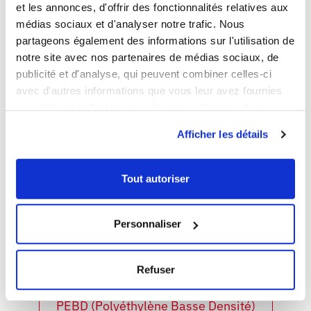
et les annonces, d'offrir des fonctionnalités relatives aux
Informations données à titre indicatif dans les conditions
d’utilisation standards. Les plages de températures
médias sociaux et d'analyser notre trafic. Nous
indiquées sont des températures de matières génériques en
partageons également des informations sur l'utilisation de
lien avec des temps d'exposition et peuvent varier
notre site avec nos partenaires de médias sociaux, de
sensiblement selon les références matières utilisées.
publicité et d'analyse, qui peuvent combiner celles-ci
Contactez-nous pour des utilisations spécifiques. Les
avec d'autres informations que vous leur avez fournies
utilisations de nos produits restent sous votre responsabilité
ou qu'ils ont collectées lors de votre utilisation de leurs
d’utilisateur.
services.
Afficher les détails
DÉCOUVRIR TOUTES LES
Tout autoriser
MATIÈRES :
Personnaliser
PP (PolyPropylène)
Refuser
PEBD (Polyéthylène Basse Densité)