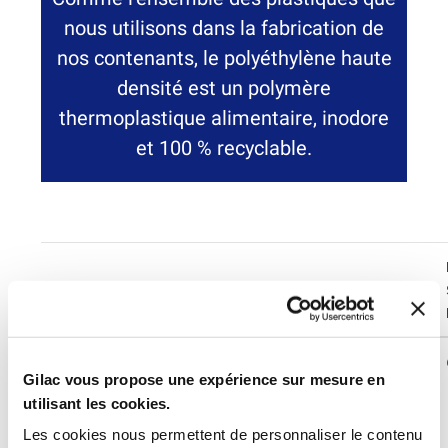
nous utilisons dans la fabrication de
nos contenants, le polyéthylène haute
densité est un polymère
thermoplastique alimentaire, inodore
et 100 % recyclable.
Masse
Température
Module
Sigle
volumique
°C
d'élasticité
PEHD
0,94-0,965
-40°C<<+90°C
800-1200
Gilac vous propose une expérience sur mesure en
g/cm3
MPa
utilisant les cookies.
Les cookies nous permettent de personnaliser le contenu