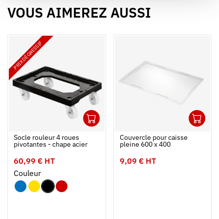
VOUS AIMEREZ AUSSI
PRIX DÉGRESSIF
1
1
Ouvrir
Ajouter au panier
Fermer
Ouvrir
Socle rouleur 4 roues
Couvercle pour caisse
pivotantes - chape acier
pleine 600 x 400
60,99 € HT
9,09 € HT
Couleur