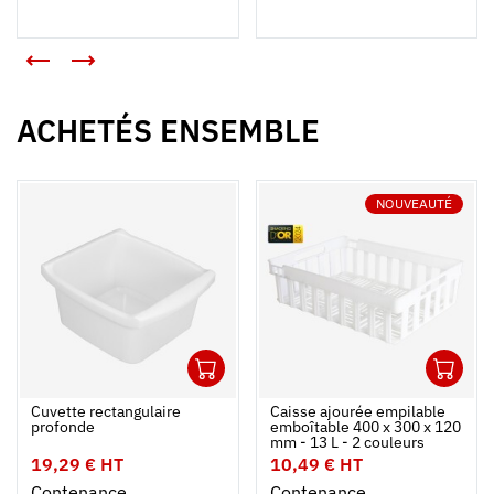
<
>
ACHETÉS ENSEMBLE
NOUVEAUTÉ
1
1
Ouvrir
Ajouter au panier
Fermer
Ouvrir
Cuvette rectangulaire
Caisse ajourée empilable
profonde
emboîtable 400 x 300 x 120
mm - 13 L - 2 couleurs
19,29 € HT
10,49 € HT
Contenance
Contenance