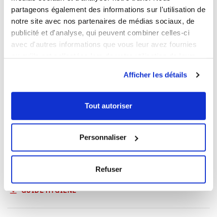
Contenance
33 L
partageons également des informations sur l'utilisation de
Matière
PP
notre site avec nos partenaires de médias sociaux, de
Couleur
Gris
publicité et d'analyse, qui peuvent combiner celles-ci
Longueur
600 mm
avec d'autres informations que vous leur avez fournies
Largeur
400 mm
ou qu'ils ont collectées lors de votre utilisation de leurs
services.
Hauteur
170 mm
Afficher les détails
Poids net
2,3 Kg
Sans Bisphenol A
Oui
Tout autoriser
INFORMATIONS LOGISTIQUES
Personnaliser
FICHE ET CERTIFICAT TELECHARGEABLES
Refuser
FICHE TECHNIQUE
GUIDE HYGIÈNE