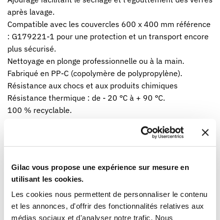
après lavage.
Compatible avec les couvercles 600 x 400 mm référence
: G179221-1 pour une protection et un transport encore
plus sécurisé.
Nettoyage en plonge professionnelle ou à la main.
Fabriqué en PP-C (copolymère de polypropylène).
Résistance aux chocs et aux produits chimiques
Résistance thermique : de - 20 °C à + 90 °C.
100 % recyclable.
Gilac vous propose une expérience sur mesure en
utilisant les cookies.
CARACTÉRISTIQUES PRODUIT
Les cookies nous permettent de personnaliser le contenu
et les annonces, d'offrir des fonctionnalités relatives aux
Code EAN
3573678700611
médias sociaux et d'analyser notre trafic. Nous