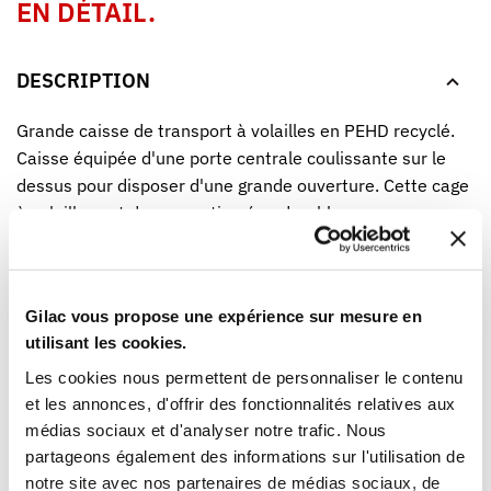
EN DÉTAIL.
DESCRIPTION
Grande caisse de transport à volailles en PEHD recyclé.
Caisse équipée d'une porte centrale coulissante sur le
dessus pour disposer d'une grande ouverture. Cette cage
à volailles est de conception éco-durable.
Gilac vous propose une expérience sur mesure en
utilisant les cookies.
CARACTÉRISTIQUES PRODUIT
Les cookies nous permettent de personnaliser le contenu
et les annonces, d'offrir des fonctionnalités relatives aux
Code EAN
3573678693548
médias sociaux et d'analyser notre trafic. Nous
partageons également des informations sur l'utilisation de
Contenance
84 L
notre site avec nos partenaires de médias sociaux, de
Matière
R-PEHD