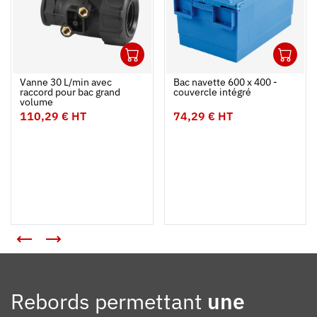
1
1
Ouvrir
Ajouter au panier
Fermer
Ouvrir
Vanne 30 L/min avec
Bac navette 600 x 400 -
raccord pour bac grand
couvercle intégré
volume
110,29 € HT
74,29 € HT
Rebords permettant
une